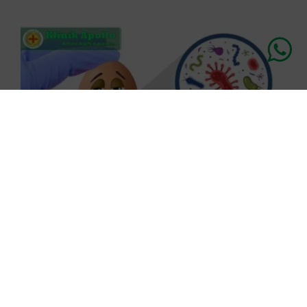
Penyakit Orchitis dan Cara Penanganannya
Published On: Juli 2nd, 2023
3.2 min read
Klinik Apollo, Jakarta – Penyakit orchitis adalah kondisi peradangan pada
satu atau kedua testis yang umumnya penyebabnya oleh infeksi virus […]