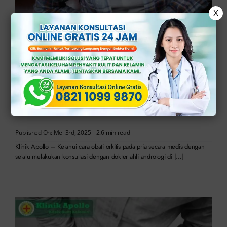
X
Nyeri di Testis? Begini Cara Obati Orkitis Secara
Medis
Published On: Mei 3rd, 2025
2.6 min read
Klinik Apollo – Ketahui cara obati orkitis pada pria secara medis dengan
selalu melakukan konsultasi dengan dokter ahli andrologi di […]