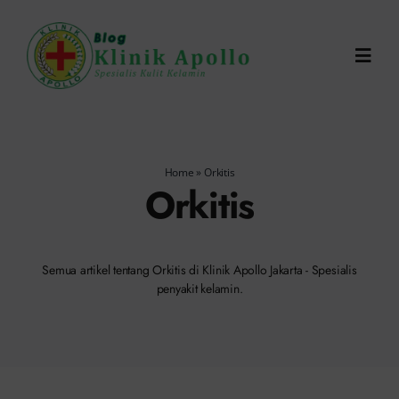
Skip
to
Toggl
content
Navig
Chat Dokter
Home
»
Orkitis
0821-1099-9870
Orkitis
Reservasi Online
Semua artikel tentang Orkitis di Klinik Apollo Jakarta - Spesialis
penyakit kelamin.
Search
for: