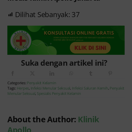
Dilihat Sebanyak:
37
Suka dengan artikel ini?
Categories:
Penyakit Kelamin
Tags:
Herpes
,
Infeksi Menular Seksual
,
Infeksi Saluran Kemih
,
Penyakit
Menular Seksual
,
Spesialis Penyakit Kelamin
About the Author:
Klinik
Apollo