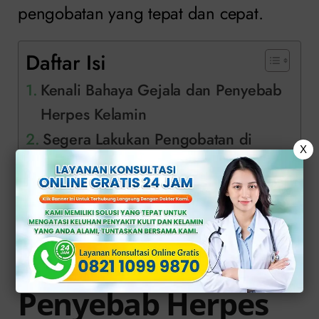
pengobatan yang tepat dan cepat.
Daftar Isi
Kenali Bahaya Gejala dan Penyebab
Herpes Kelamin
Segera Lakukan Pengobatan di
X
Klinik Apollo
Kenali Bahaya
Gejala dan
Penyebab Herpes