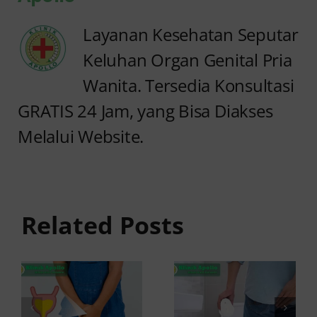
Layanan Kesehatan Seputar
Keluhan Organ Genital Pria
Wanita. Tersedia Konsultasi
GRATIS 24 Jam, yang Bisa Diakses
Melalui Website.
Anyang
Kencing
anyangan
Sedikit
Keluar
dan Sakit:
Related Posts
Darah:
Penyebab
Penyebab
dan Cara
dan Kapan
Mengatasinya
ke Dokter