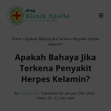
Skip
to
Toggl
content
Navig
Chat Dokter
Home
»
Apakah Bahaya Jika Terkena Penyakit Herpes
Kelamin?
0821-1099-9870
Apakah Bahaya Jika
Terkena Penyakit
Reservasi Online
Herpes Kelamin?
Search
for:
By
Klinik Apollo
Published On: Januari 27th, 2023
Views: 58
2.5 min read