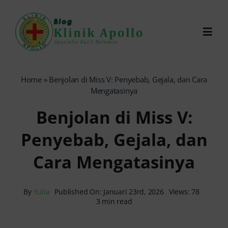
Skip
to
Toggl
content
Navig
Chat Dokter
Home
»
Benjolan di Miss V: Penyebab, Gejala, dan Cara
Mengatasinya
0821-1099-9870
Benjolan di Miss V:
Penyebab, Gejala, dan
Reservasi Online
Cara Mengatasinya
Search
for:
By
Yulia
Published On: Januari 23rd, 2026
Views: 78
3 min read