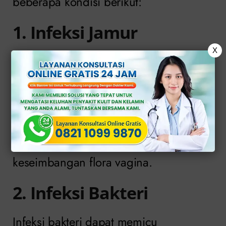
beberapa kondisi berikut:
1. Infeksi Jamur
X
Infeksi jamur dapat menyebabkan
benjolan kecil di sertai gatal hebat,
kemerahan, dan keputihan kental.
Kondisi ini sering terjadi akibat
kelembapan berlebih atau perubahan
keseimbangan flora vagina.
2. Infeksi Bakteri
Infeksi bakteri dapat memicu