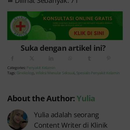
Dilihat Sebanyak:
71
Suka dengan artikel ini?
Categories:
Penyakit Kelamin
Tags:
Ginekologi
,
Infeksi Menular Seksual
,
Spesialis Penyakit Kelamin
About the Author:
Yulia
Yulia adalah seorang
Content Writer di Klinik