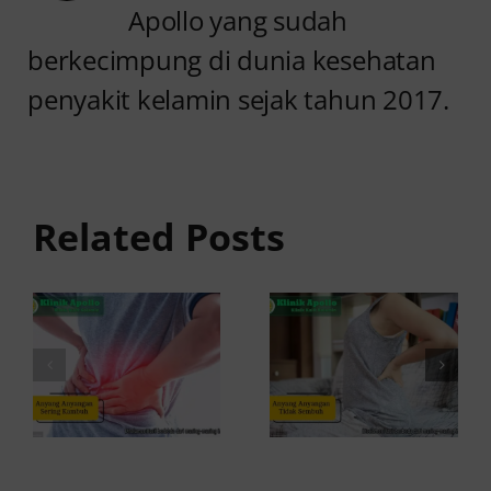
Apollo yang sudah
berkecimpung di dunia kesehatan
penyakit kelamin sejak tahun 2017.
Anyang
Penyebab
anyangan
Anyang
Tidak
anyangan
Sembuh?
Related Posts
Sering
Ini
Kambuh
Penyebab
dan Cara
dan
Atasinya
Solusinya