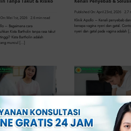
lin Tanpa Takut & Risiko
Kenali Penyebab & Solusi
Published On: April 23rd, 2026
2.7 
 On: Mei 1st, 2026
2.6 min read
Klinik Apollo – Kenali penyebab dan 
kenapa vagina nyeri dan gatal. Cont
ollo – Bagaimana cara
nyeri dan gatal pada vagina adalah [
kan Kista Bartholin tanpa rasa takut
 tinggi? Kista Bartholin adalah
yang muncul […]
Harus ke Dokter
Penyebab Miss V Perih Sa
an Wanita? Ini Tanda-
Berhubungan, Kenali Fak