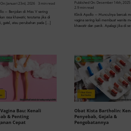
Published On: Desember 14th, 2025
 On: Januari 23rd, 2026
3 min read
2.9 min read
llo – Benjolan di Miss V sering
Klinik Apollo – Munculnya bercak m
n rasa khawatir, terutama jika di
vagina sering kali membuat wanita m
ri, gatal, atau perubahan pada […]
khawatir dan panik. Apalagi jika di se
 Vagina Bau: Kenali
Obat Kista Bartholin: Ken
ab & Penting
Penyebab, Gejala &
anan Cepat
Pengobatannya