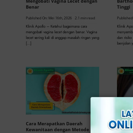
Mengobati Vagina Lecet dengan
Bartho
Benar
Tinggi
Published On: Mei 16th, 2026
2.1 min read
Published
Klinik Apollo – Ketahui bagaimana cara
Klinik Ap
mengobati vagina lecet dengan benar. Vagina
menyembuh
lecet sering kali di anggap masalah ringan yang
dan risiko
[…]
benjolan 
Cara Merapatkan Daerah
Kapan 
Kewanitaan dengan Metode
Kemalu