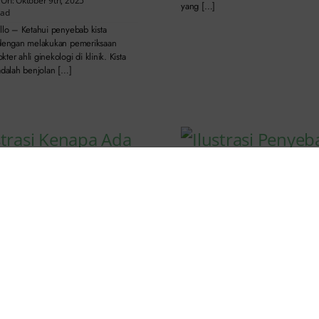
 On: Oktober 9th, 2025
yang […]
ead
llo – Ketahui penyebab kista
 dengan melakukan pemeriksaan
ter ahli ginekologi di klinik. Kista
adalah benjolan […]
 Ada Benjolan di Vagina?
 Penyebab & Cara
Penyebab Kista Bartholi
ya
Remaja: Risiko &
 On: September 19th, 2025
Penanganannya
ead
Published On: September 18th, 202
ollo – Ketahui, kenapa ada benjolan
2.7 min read
 wanita? Munculnya benjolan di
Klinik Apollo – Ketahui penyebab kis
ring membuat wanita merasa khawatir.