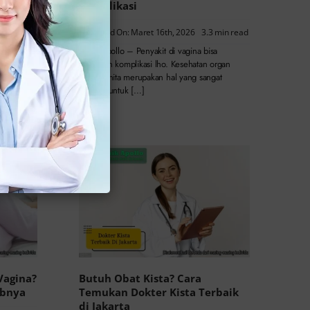
Komplikasi
4 min read
Published On: Maret 16th, 2026
3.3 min read
rhubungan
amanan
Klinik Apollo – Penyakit di vagina bisa
si ini
sebabkan komplikasi lho. Kesehatan organ
intim wanita merupakan hal yang sangat
penting untuk […]
Vagina?
Butuh Obat Kista? Cara
abnya
Temukan Dokter Kista Terbaik
di Jakarta