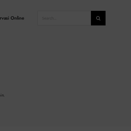
Search
rvasi Online
for:
in.