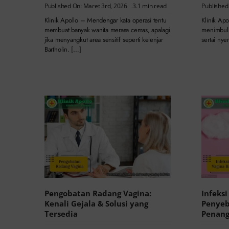
Published On: Maret 3rd, 2026
3.1 min read
Published
Klinik Apollo – Mendengar kata operasi tentu
Klinik Apo
membuat banyak wanita merasa cemas, apalagi
menimbulka
jika menyangkut area sensitif seperti kelenjar
sertai nye
Bartholin. […]
Pengobatan Radang Vagina:
Infeksi
Kenali Gejala & Solusi yang
Penyeb
Tersedia
Penang