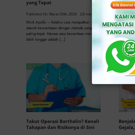
yang Tepat
Tanda
Published On: Maret 30th, 2026
2.8 min read
Published
Klinik Apollo – Ketahui cara merapatkan
Klinik Ap
daerah kewanitaaan dengan metode yang
harus mel
paling tepat. Merasa area kewanitaan menjadi
kemaluan 
lebih longgar adalah […]
sering kal
Takut Operasi Bartholin? Kenali
Benjol
Tahapan dan Risikonya di Sini
Gejala