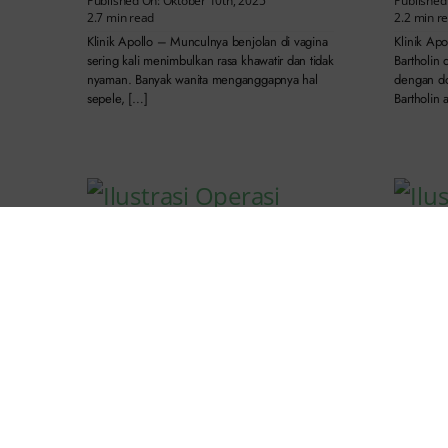
Published On: Oktober 10th, 2025
Published
2.7 min read
2.2 min r
Klinik Apollo – Munculnya benjolan di vagina
Klinik Apo
sering kali menimbulkan rasa khawatir dan tidak
Bartholin
nyaman. Banyak wanita menganggapnya hal
dengan dok
sepele, […]
Bartholin 
Kenapa
Kenali
Operasi Perbaikan Selaput Dara:
Atasin
Proses & Risiko Perlu Diketahui
Published
Published On: September 20th, 2025
2.5 min r
2.2 min read
Klinik Ap
Klinik Apollo – Operasi perbaikan selaput dara
di vagina
atau di kenal dengan istilah hymenoplasty
vagina se