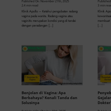
Published On: November 27th, 2025
Published
2.4 min read
3 min rea
Klinik Apollo – Ketahui pengobatan radang
Klinik Ap
vagina pada wanita. Radang vagina atau
kewanitaan
vaginitis merupakan kondisi yang di tandai
membuat b
dengan peradangan […]
[…]
Benjolan di Vagina: Apa
Penyeb
Berbahaya? Kenali Tanda dan
Gejala
Solusinya
Dokter