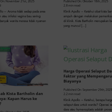
 On: November 21st, 2025
Published On: Oktober 18th, 2025
d
2.8 min read
ollo – Aroma tidak sedap pada area
Klinik Apollo – Ketahui obat kista bar
 atau infeksi vagina bau sering
ampuh dengan melakukan pemeriksa
anyak wanita merasa tidak nyaman
di klinik. Kista Bartholin merupakan b
yang muncul […]
Harga Operasi Selaput Da
Faktor yang Mempengaru
Biayanya
Published On: September 29th, 202
ab Kista Bartholin dan
2.2 min read
nya: Kapan Harus ke
Klinik Apollo – Ketahui, berapa harg
?
selaput dara untuk wanita? Operasi s
dara atau hymenoplasty adalah prose