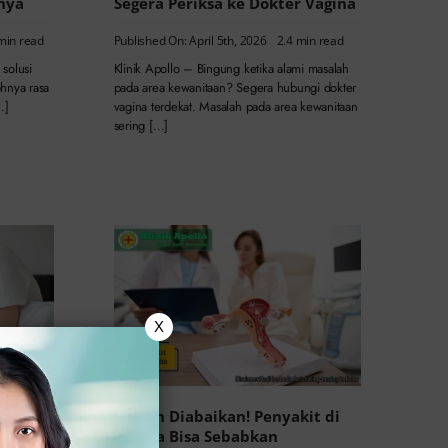
nya
Segera Periksa ke Dokter Vagina
min read
Published On: April 5th, 2026
2.4 min read
solusi
Klinik Apollo – Bingung ketika alami masalah
ohnya rasa
pada area kewanitaan? Segera hubungi dokter
…]
vagina terdekat. Masalah pada area kewanitaan
sering […]
X
at
Jangan Diabaikan! Penyakit di
tornya
Vagina Bisa Sebabkan