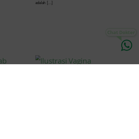
adalah […]
Mengapa Vagina Gatal? Kenali
Penyebab yang Sering Terjadi
n pada
Published On: September 10th, 2025
2.4 min read
Klinik Apollo – Vagina gatal adalah masalah
5
umum yang sering di alami wanita. Meski
terkadang hanya ringan dan hilang dengan […]
ta