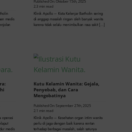
Published On: Oktober 15th, 2025
2.3 min read
tholin
Klinik Apollo – Kista Kelenjar Bartholin sering
an medis
di anggap masalah ringan oleh banyak wanita
enjolan
karena tidak selalu menimbulkan rasa sakit […]
ra:
Kutu Kelamin Wanita: Gejala,
hi
Penyebab, dan Cara
Mengobatinya
5
Published On: September 27th, 2025
2.1 min read
a operasi
Klinik Apollo – Kesehatan organ intim wanita
elaput
perlu di jaga dengan baik karena rentan
dur medis
terhadap berbagai masalah, salah satunya