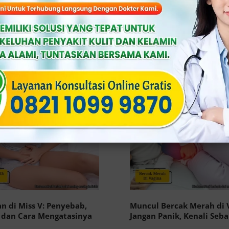
nya
Published On: Maret 26th, 2026
3.
 On: Maret 28th, 2026
4 min read
Klinik Apollo –Miss V perih saat be
intim tentu dapat mengganggu keny
ollo – Kenali tanda-tanda kapan Anda
dan menimbulkan kekhawatiran. Kondi
akukan pemeriksaan ke dokter
tidak boleh dianggap […]
wanita. Kesehatan organ intim wanita
i […]
an di Miss V: Penyebab,
Muncul Bercak Merah di 
, dan Cara Mengatasinya
Jangan Panik, Kenali Seb