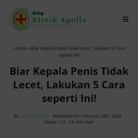
Skip
to
Toggl
content
Navig
Chat Dokter
Home
»
Biar Kepala Penis Tidak Lecet, Lakukan 5 Cara
seperti Ini!
0821-1099-9870
Biar Kepala Penis Tidak
Lecet, Lakukan 5 Cara
Reservasi Online
seperti Ini!
Search
for:
By
Yusuf Shabran
Published On: Februari 24th, 2024
Views: 112
2.5 min read