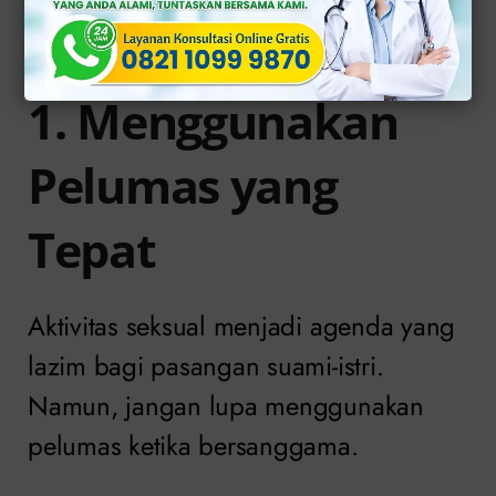
Alat Kelamin di Klinik Apollo
1. Menggunakan
Pelumas yang
Tepat
Aktivitas seksual menjadi agenda yang
lazim bagi pasangan suami-istri.
Namun, jangan lupa menggunakan
pelumas ketika bersanggama.