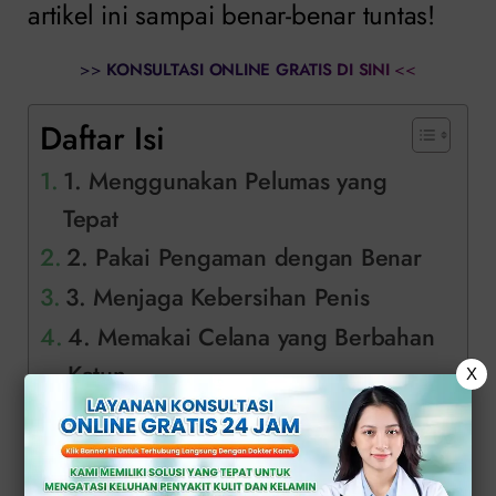
artikel ini sampai benar-benar tuntas!
>>
KONSULTASI ONLINE GRATIS DI SINI
<<
Daftar Isi
1. Menggunakan Pelumas yang
Tepat
2. Pakai Pengaman dengan Benar
3. Menjaga Kebersihan Penis
4. Memakai Celana yang Berbahan
Katun
X
5. Pembicaraan yang Terbuka dan
Lancar
Konsultasi Pencegahan Lecet pada