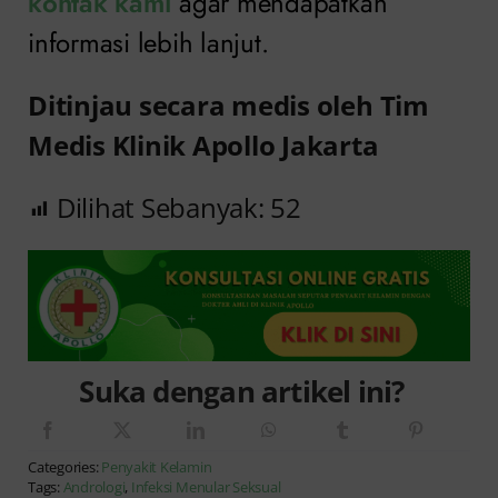
kontak kami
agar mendapatkan
informasi lebih lanjut.
Ditinjau secara medis oleh Tim
Medis Klinik Apollo Jakarta
Dilihat Sebanyak:
52
Suka dengan artikel ini?
Categories:
Penyakit Kelamin
Tags:
Andrologi
,
Infeksi Menular Seksual