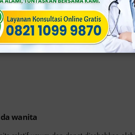
skum dan herpes.
on
.
oma
.
ada wanita