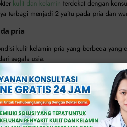
okter
kulit dan kelamin
terdekat dengan konsult
ya terbagi menjadi 2 yaitu pada pria dan wan
da pria
ndisi kulit kelamin pria yang berbeda yang 
ri segala usia.
ia dapat disebabkan oleh berbagai faktor, te
disi kesehatan yang mendasarinya dan fakto
u.
amin pria yang biasa terlihat antara lain: