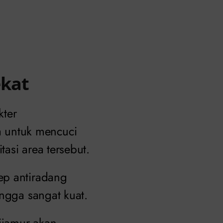
ekat
kter
 untuk mencuci
asi area tersebut.
ep antiradang
ingga sangat kuat.
tijamur akan