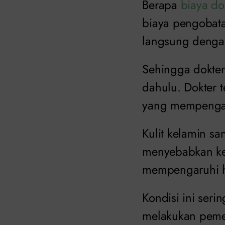
Berapa
biaya do
biaya pengobata
langsung dengan
Sehingga dokter
dahulu. Dokter 
yang mempengar
Kulit kelamin s
menyebabkan kem
mempengaruhi 
Kondisi ini seri
melakukan pemer