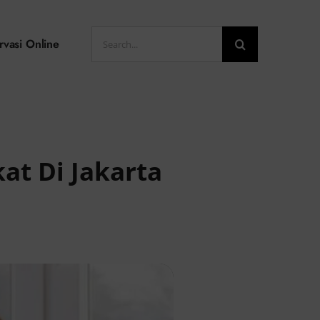
Search
rvasi Online
for:
at Di Jakarta