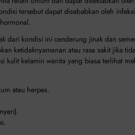
nita relatif umum dan dapat disebabkan oleh
disi tersebut dapat disebabkan oleh infeksi,
 hormonal.
k dari kondisi ini cenderung jinak dan seme
an ketidaknyamanan atau rasa sakit jika tid
i kulit kelamin wanita yang biasa terlihat mel
kum atau herpes.
nyeri).
s.