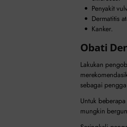
Penyakit vul
Dermatitis at
Kanker.
Obati De
Lakukan pengoba
merekomendasik
sebagai penggan
Untuk beberapa 
mungkin berguna.
Seringkali pengo