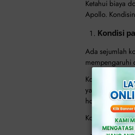
Ketahui biaya d
Apollo. Kondisin
Kondisi pa
Ada sejumlah ko
mempengaruhi da
Kondisi pada pr
yang buruk, kon
hormonal tertent
Kondisi kulit kel