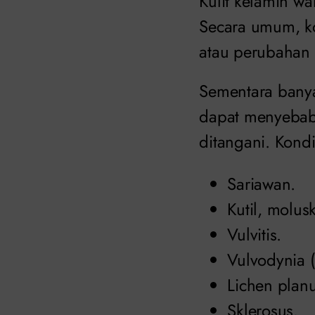
Kulit kelamin wa
Secara umum, kon
atau perubahan
Sementara banya
dapat menyebabk
ditangani. Kondis
Sariawan.
Kutil, molus
Vulvitis.
Vulvodynia (
Lichen planu
Sklerosus.