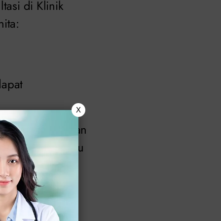
asi di Klinik
ita:
dapat
X
rmasuk kebersihan
r lingkungan atau