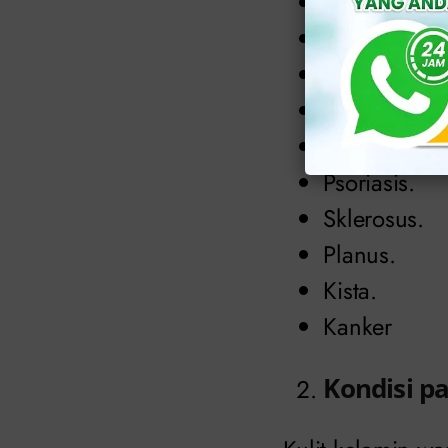
Kutil, molu
Balanitis.
Penyakit
Zo
Angiokerat
Infeksi kulit.
Psoriasis.
Sklerosus.
Planus.
Kista.
Kanker
Kondisi p