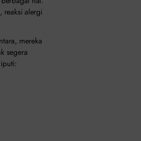
 berbagai hal.
 reaksi alergi
ntara, mereka
ak segera
iputi: