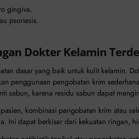
vo gingiva.
au psoriasis.
ngan Dokter Kelamin Terd
tan dasar yang baik untuk kulit kelamin. Do
an penggunaan pengobatan krim sederhana
ti sabun, karena residu sabun dapat mengirit
pasien, kombinasi pengobatan krim atau sal
 Ini dapat berkisar dari kekuatan ringan, h
batan antibiotik topikal atau pengobatan an