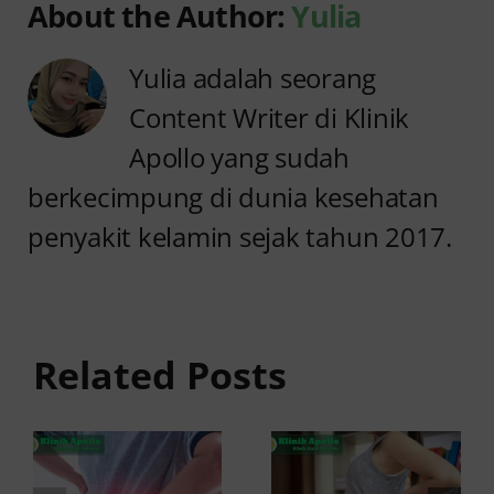
About the Author:
Yulia
Yulia adalah seorang
Content Writer di Klinik
Apollo yang sudah
berkecimpung di dunia kesehatan
penyakit kelamin sejak tahun 2017.
Anyang
Penyebab
anyangan
Anyang
Tidak
anyangan
Sembuh?
Related Posts
Sering
Ini
Kambuh
Penyebab
dan Cara
dan