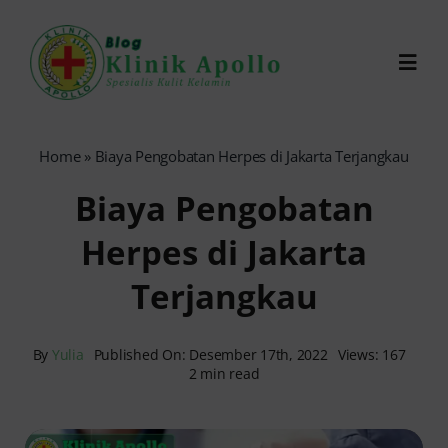
Skip
to
Toggl
content
Navig
Chat Dokter
Home
»
Biaya Pengobatan Herpes di Jakarta Terjangkau
Biaya Pengobatan
0821-1099-9870
Herpes di Jakarta
Reservasi Online
Terjangkau
Search
for:
By
Yulia
Published On: Desember 17th, 2022
Views: 167
2 min read