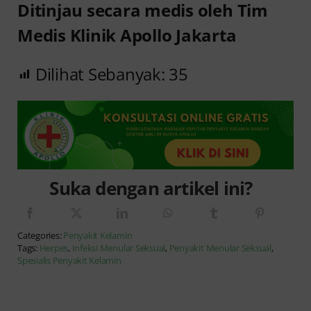
Ditinjau secara medis oleh Tim
Medis Klinik Apollo Jakarta
Dilihat Sebanyak:
35
Suka dengan artikel ini?
Categories:
Penyakit Kelamin
Tags:
Herpes
,
Infeksi Menular Seksual
,
Penyakit Menular Seksual
,
Spesialis Penyakit Kelamin