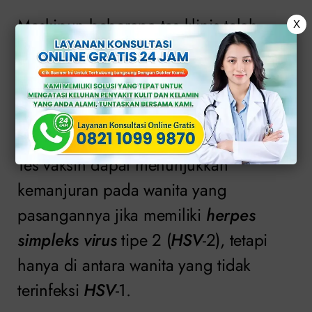
Meskipun beberapa tes klinis telah
X
menguji vaksin terhadap herpes
kelamin, namun saat ini belum ada
vaksin yang tersedia untuk mencegah
infeksi.
Tes vaksin dapat menunjukkan
kemanjuran pada wanita yang
pasangannya jika memiliki
herpes
simpleks virus
tipe 2 (
HSV
-2), tetapi
hanya di antara wanita yang tidak
terinfeksi
HSV
-1.