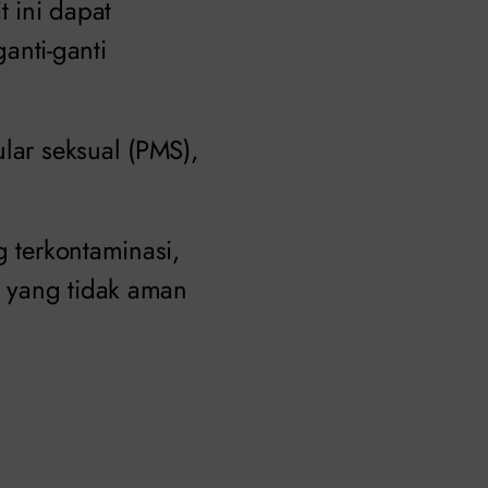
t ini dapat
nti-ganti
lar seksual (PMS),
g terkontaminasi,
 yang tidak aman