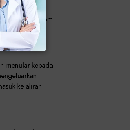
ngakibatkan
arteri utama dalam
jantung.
ah menular kepada
 mengeluarkan
suk ke aliran