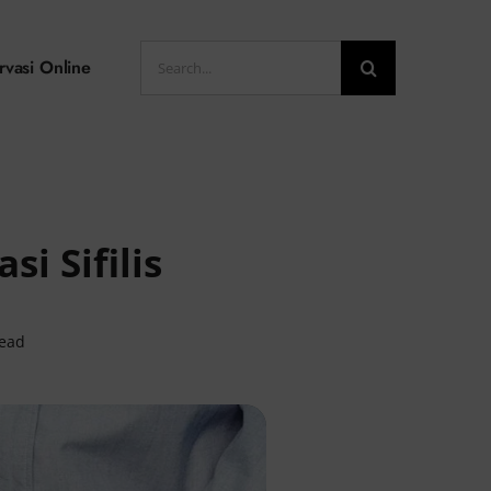
Search
rvasi Online
for:
i Sifilis
read