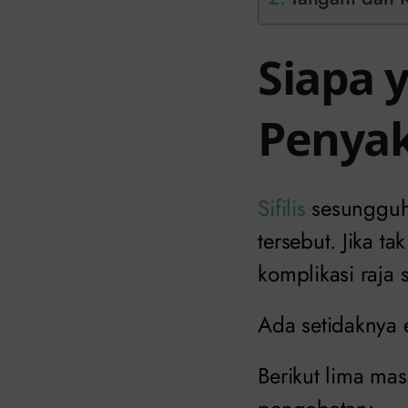
Siapa 
Penyaki
Sifilis
sesungguhn
tersebut. Jika t
komplikasi raja 
Ada setidaknya e
Berikut lima mas