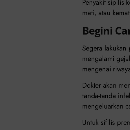
Penyakit sipilis
mati, atau kemat
Begini Ca
Segera lakukan p
mengalami gejal
mengenai riwaya
Dokter akan me
tanda-tanda inf
mengeluarkan ca
Untuk sifilis p