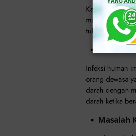
Kardiovaskular 
masalah serius 
tubuh), pembulu
HIV
Infeksi human i
orang dewasa yan
darah dengan m
darah ketika bera
Masalah K