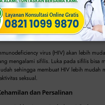
tidak dapat dianggap remeh karena akan me
pada tubuh. Misalnya, pembengkakan aorta (
h darah lainnya, serta dapat merusak katup 
mmunodeficiency virus (HIV) akan lebih mud
g mengalami sifilis. Luka pada sifilis bisa
udah sehingga membuat HIV lebih mudah ma
ktivitas seksual.
ehamilan dan Persalinan