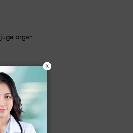
 juga organ
X
pada meningen,
n hubungan