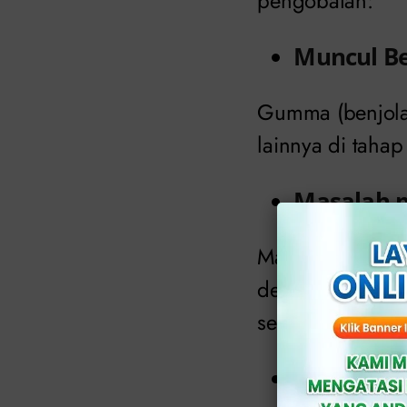
pengobatan:
Muncul Be
Gumma (benjolan
lainnya di tahap a
Masalah p
Masalah ini me
demensia, masa
seksual pada pri
Kardiovas