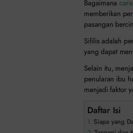
Bagaimana
cara
memberikan penu
pasangan bercin
Sifilis adalah p
yang dapat meny
Selain itu, menj
penularan ibu h
menjadi faktor y
Daftar Isi
Siapa yang Dap
Tangani dan K