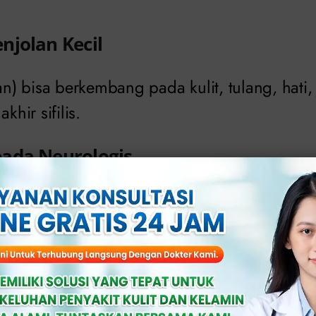
njolan Kecil
) bisa berkembang pada kulit, tulang, hati,
khir sifilis.
ada Neurologis
liputi gangguan pendengaran, peradangan 
lah pandangan, kurangnya hasrat melakuka
a, dan inkontinensia urine.
kular