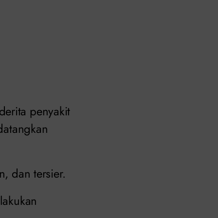
erita penyakit
ndatangkan
, dan tersier.
elakukan