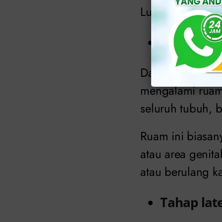
Luka akan semb
Tahap se
Dalam beberap
mengalami ruam 
seluruh tubuh, b
Ruam ini biasanya
atau area genit
atau berulang k
Tahap lat