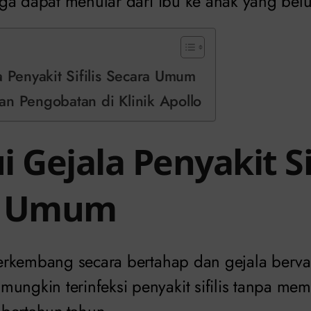
 juga dapat menular dari ibu ke anak yang belu
a Penyakit Sifilis Secara Umum
an Pengobatan di Klinik Apollo
 Gejala Penyakit Sif
a Umum
rkembang secara bertahap dan gejala bervar
ungkin terinfeksi penyakit sifilis tanpa mem