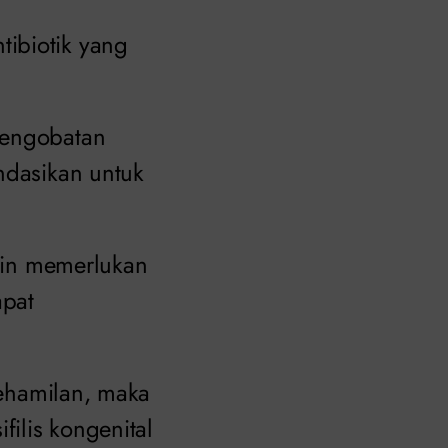
ibiotik yang
pengobatan
ndasikan untuk
gkin memerlukan
apat
kehamilan, maka
filis kongenital