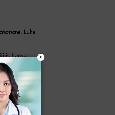
chancre
. Luka
filis hanya
X
gkan luka di
atikan
chancre
ersembunyi di