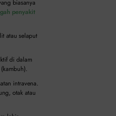
i yang biasanya
gah penyakit
it atau selaput
aktif di dalam
 (kambuh).
atan intravena.
ung, otak atau