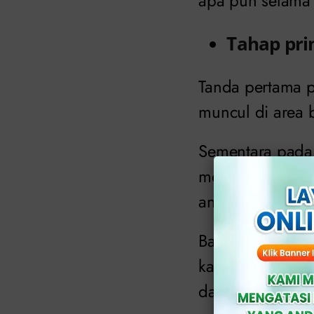
apa pun selama 
Tahap pr
Tanda pertama pe
muncul di area 
Sementara pada k
mengembangka
antaranya.
Banyak orang ya
karena biasanya
dalam vagina at