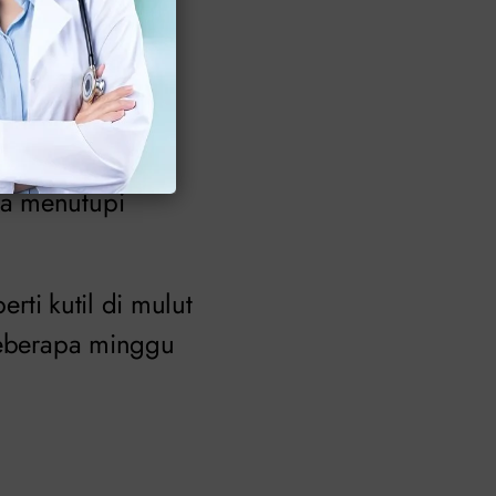
 6 minggu.
, mungkin
ya menutupi
erti kutil di mulut
 beberapa minggu