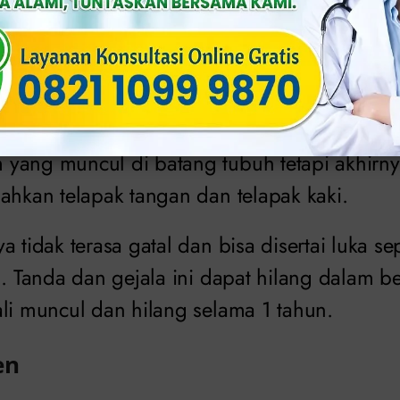
uh dengan sendirinya dalam waktu 3 hingga
kunder
a minggu setelah penyembuhan
chancre
asli
yang muncul di batang tubuh tetapi akhirn
ahkan telapak tangan dan telapak kaki.
 tidak terasa gatal dan bisa disertai luka sep
al. Tanda dan gejala ini dapat hilang dalam
ali muncul dan hilang selama 1 tahun.
en