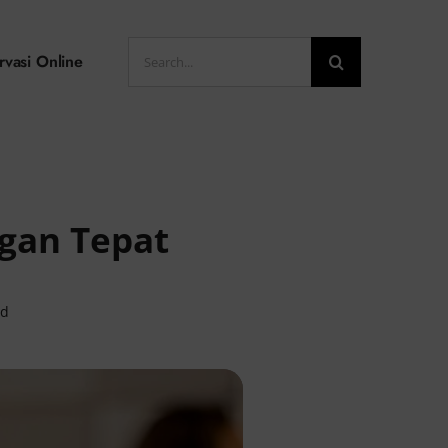
Search
rvasi Online
for:
ngan Tepat
ad