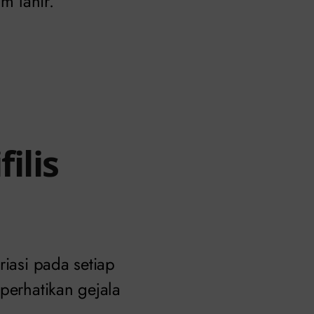
m lahir.
ilis
iasi pada setiap
perhatikan gejala