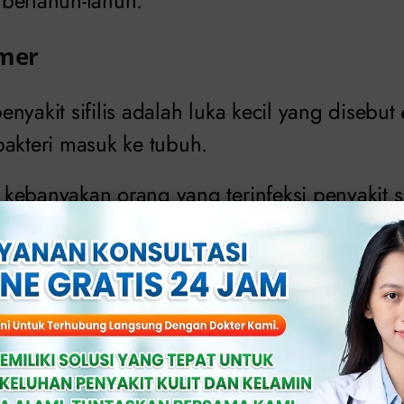
bertahun-tahun.
imer
nyakit sifilis adalah luka kecil yang disebut
bakteri masuk ke tubuh.
ebanyakan orang yang terinfeksi penyakit si
n satu
chancre
, beberapa orang mengemban
ng menderita penyakit sifilis tidak memperh
 tidak menimbulkan rasa sakit dan mungkin t
au rektum.