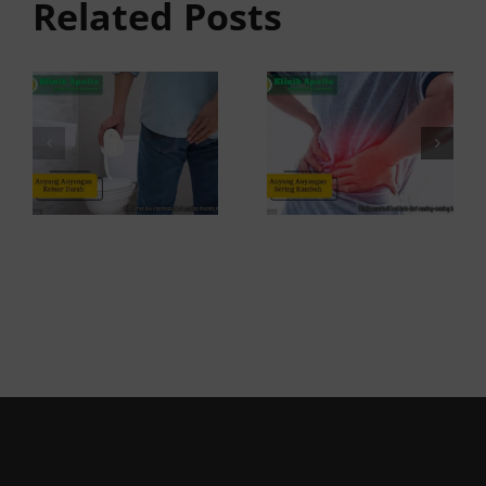
Related Posts
Darah:
Sering
Penyebab
Kambuh
dan Kapan
dan Cara
ke Dokter
Atasinya