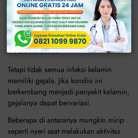
Gejala dan
Penyebab Infeksi
Kelamin
Tetapi tidak semua infeksi kelamin
memiliki gejala. Jika kondisi ini
berkembang menjadi penyakit kelamin,
gejalanya dapat bervariasi.
Beberapa di antaranya mungkin mirip
seperti nyeri saat melakukan aktivitas