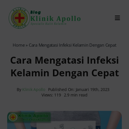
Skip
to
Toggl
content
Navig
Chat Dokter
Home
»
Cara Mengatasi Infeksi Kelamin Dengan Cepat
Cara Mengatasi Infeksi
0821-1099-9870
Kelamin Dengan Cepat
Reservasi Online
By
Klinik Apollo
Published On: Januari 19th, 2023
Views: 119
2.9 min read
Search
for: