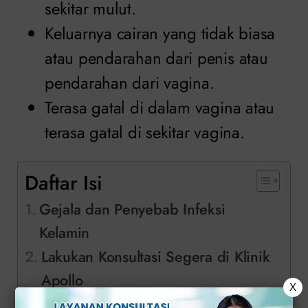
sekitar mulut.
Keluarnya cairan yang tidak biasa
atau pendarahan dari penis atau
pendarahan dari vagina.
Terasa gatal di dalam vagina atau
terasa gatal di sekitar vagina.
Daftar Isi
Gejala dan Penyebab Infeksi
Kelamin
Lakukan Konsultasi Segera di Klinik
Apollo
X