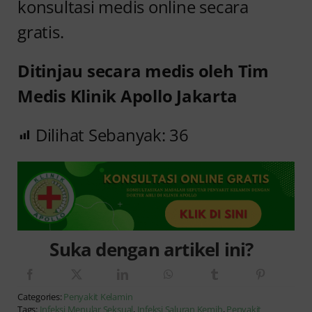
konsultasi medis online secara
gratis.
Ditinjau secara medis oleh Tim
Medis Klinik Apollo Jakarta
Dilihat Sebanyak:
36
Suka dengan artikel ini?
Categories:
Penyakit Kelamin
Tags:
Infeksi Menular Seksual
,
Infeksi Saluran Kemih
,
Penyakit