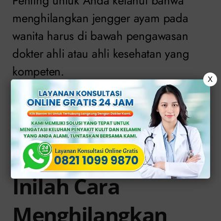
Penting untuk Anda ketahui bahwa
menghilangkan jengger ayam pada
wanita harus di bawah pengawasan
dokter ahli atau ahli kesehatan yang
kompeten.
X
Mereka akan memberikan diagnosis
yang akurat dan memberikan
pengobatan yang tepat sesuai dengan
kondisi Anda.
Inilah Cara
Menghilangkan