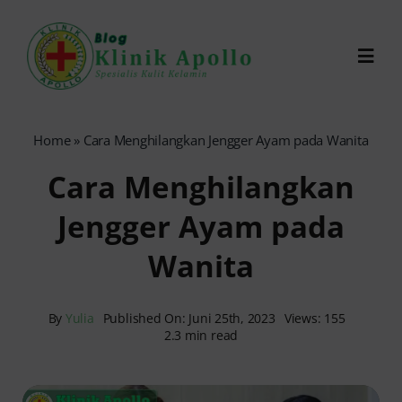
Skip
to
Toggl
content
Navig
Chat Dokter
Home
»
Cara Menghilangkan Jengger Ayam pada Wanita
Cara Menghilangkan
0821-1099-9870
Jengger Ayam pada
Reservasi Online
Wanita
Search
for:
By
Yulia
Published On: Juni 25th, 2023
Views: 155
2.3 min read