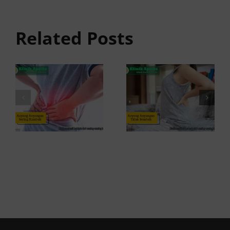
Anyang
Tidak
anyangan
Sembuh?
Related Posts
Sering
Ini
Kambuh
Penyebab
dan Cara
dan
Atasinya
Solusinya