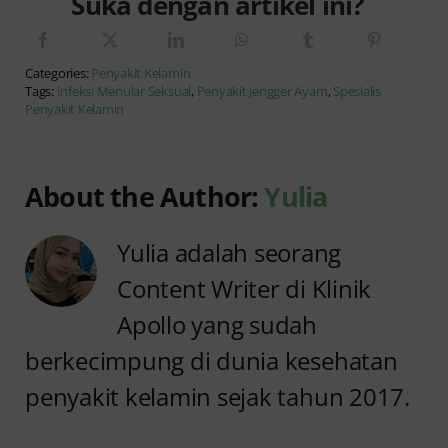
Suka dengan artikel ini?
Categories:
Penyakit Kelamin
Tags:
Infeksi Menular Seksual
,
Penyakit Jengger Ayam
,
Spesialis
Penyakit Kelamin
About the Author:
Yulia
Yulia adalah seorang
Content Writer di Klinik
Apollo yang sudah
berkecimpung di dunia kesehatan
penyakit kelamin sejak tahun 2017.
Anyang
Penyebab
anyangan