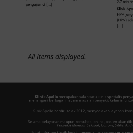
2.7 min r
pengujian di […]
Klinik Apo
HPV jengg
(HPV) ada
[…]
All items displayed.
Klinik Apollo
merupakan salah satu
klinik spesialis peny
menangani berbagai macam masalah penyakit kelamin untuk
Klinik Apollo berdiri sejak 2012, menyediakan layanan ko
Selama pelayanan maupun konsultasi online, pasien akan dib
Penyakit Menular Seksual
,
Gonore
,
Sifilis
,
Andr
Untuk informasi lebih lanjut mengenai pelayanan serta peng