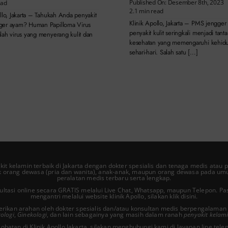
Published On: Desember 8th, 2023
ead
2.1 min read
llo, Jakarta – Tahukah Anda penyakit
Klinik Apollo, Jakarta – PMS jengger
er ayam? Human Papilloma Virus
penyakit kulit seringkali menjadi tant
lah virus yang menyerang kulit dan
kesehatan yang memengaruhi kehid
sehari-hari. Salah satu […]
akit kelamin
terbaik di Jakarta dengan dokter spesialis dan tenaga medis atau p
 orang dewasa (pria dan wanita), anak-anak, maupun orang dewasa pada um
peralatan medis terbaru serta lengkap.
nsultasi online secara GRATIS melalui Live Chat, Whatsapp, maupun Telepon. P
mengantri melalui website klinik Apollo, silakan
klik disini
.
erikan arahan oleh dokter spesialis dan/atau konsultan medis berpengalaman 
ologi
,
Ginekologi
, dan lain sebagainya yang masih dalam ranah
penyakit kelam
obatan di Klinik Apollo Jakarta, silakan menghubungi kami di layanan line te