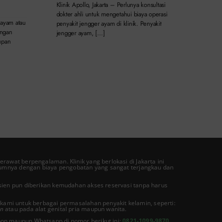
Klinik Apollo, Jakarta – Perlunya konsultasi
dokter ahli untuk mengetahui biaya operasi
 ayam atau
penyakit jengger ayam di klinik. Penyakit
angan
jengger ayam, […]
upan
erawat berpengalaman. Klinik yang berlokasi di Jakarta ini
umnya dengan biaya pengobatan yang sangat terjangkau dan
asien pun diberikan kemudahan akses reservasi tanpa harus
kami untuk berbagai permasalahan penyakit kelamin, seperti:
in
atau pada alat genital pria maupun wanita.
lepon maupun Whatsapp di nomor berikut ini:
0821-1099-9870
.