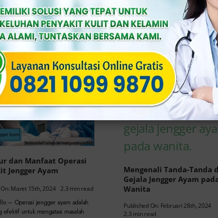
Klinik Apollo –Pengobatan jengger 
belum pengobatan, kenali ciri
vagina dengan segera sangat perlu u
yam […]
mencegah komplikasi lebih lanjut da
penyebaran infeksi. Berbagai […]
ur dan Manfaat Operasi
Mengenali Tanda-Tanda 
it Jengger Ayam
Gejala Jengger Ayam pad
Wanita
 On: Maret 15th, 2024
2.3 min read
ollo – Operasi jengger ayam adalah
Published On: Februari 28th, 2024
g efektif untuk mengatasi masalah
2.3 min read