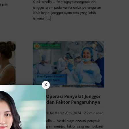
Klinik Apollo – Pentingnya mengenali ciri
 pria.
jengger ayam pada wanita untuk penanganan
lebih lanjut. Jengger ayam atau yang lebih
terkenal […]
X
n
Biaya Operasi Penyakit Jengger
a, Cek
Ayam dan Faktor Pengaruhnya
Published On: Maret 20th, 2024
2.2 min read
Klinik Apollo – Meski biaya operasi penyakit
jengger ayam menjadi faktor yang membebani