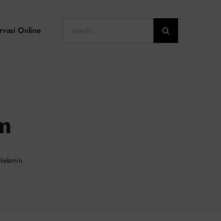
Search
rvasi Online
for:
m
 kelamin.