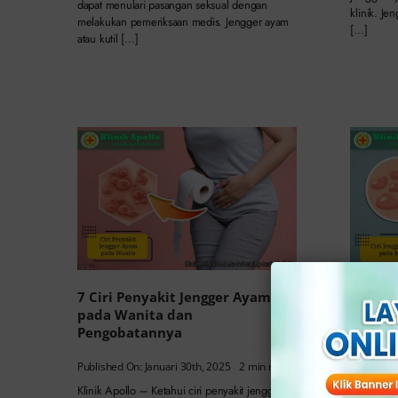
dapat menulari pasangan seksual dengan
klinik. Je
melakukan pemeriksaan medis. Jengger ayam
[…]
atau kutil […]
7 Ciri Penyakit Jengger Ayam
Inilah 
pada Wanita dan
Miss V
Pengobatannya
Published 
Published On: Januari 30th, 2025
2 min read
Klinik Apo
merupakan
Klinik Apollo – Ketahui ciri penyakit jengger