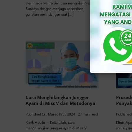
dijaga. Se
ayam pada wanita dan cara mengobatinya.
jengger a
Biasanya dengan menjaga kebersihan,
gunakan perlindungan saat […]
Cara Menghilangkan Jengger
Prosed
Ayam di Miss V dan Metodenya
Penyak
Published On: Maret 19th, 2024
2.1 min read
Published
Klinik Apollo – Ketahuilah, cara
Klinik Ap
menghilangkan jengger ayam di Miss V
solusi yan