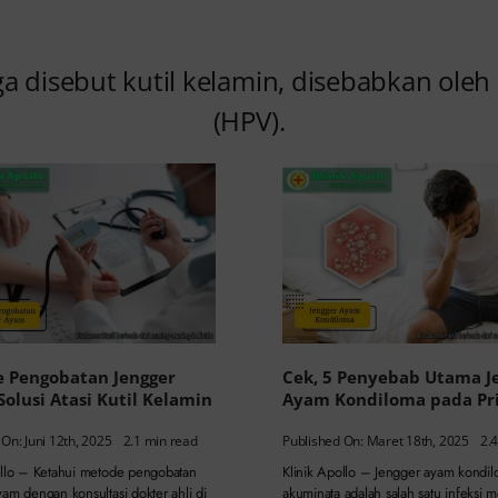
ga disebut kutil kelamin, disebabkan oleh
(HPV).
 Pengobatan Jengger
Cek, 5 Penyebab Utama J
Solusi Atasi Kutil Kelamin
Ayam Kondiloma pada Pr
On: Juni 12th, 2025
2.1 min read
Published On: Maret 18th, 2025
2.
ollo – Ketahui metode pengobatan
Klinik Apollo – Jengger ayam kondi
am dengan konsultasi dokter ahli di
akuminata adalah salah satu infeksi 