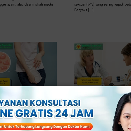
ngger ayam, atau dalam istilah medis
seksual (IMS) yang sering terjadi pada
Penyakit […]
7 Ciri Jengger Ayam pada
Ketahui, Cara Pengobata
 yang Harus Dioperasi
Jengger Ayam pada Vagin
Disini
On: Januari 7th, 2025
2.5 min read
Published On: September 5th, 2024
llo – Kesehatan area intim wanita
2.5 min read
 hal yang sangat penting untuk