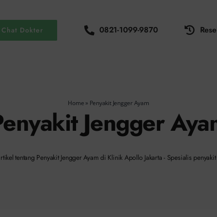
0821-1099-9870
Rese
Chat Dokter
Home
»
Penyakit Jengger Ayam
Penyakit Jengger Aya
tikel tentang Penyakit Jengger Ayam di Klinik Apollo Jakarta - Spesialis penyakit