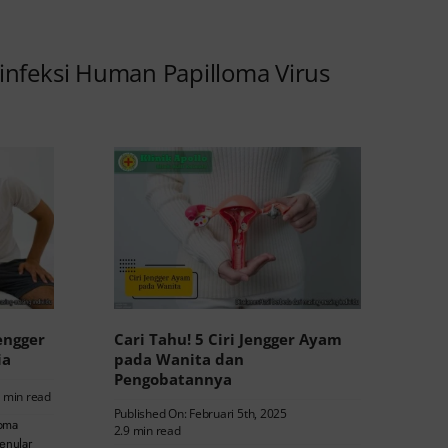
 infeksi Human Papilloma Virus
engger
Cari Tahu! 5 Ciri Jengger Ayam
ia
pada Wanita dan
Pengobatannya
4 min read
Published On: Februari 5th, 2025
loma
2.9 min read
menular