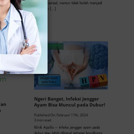
ayam pada
secara finansial, namun tidak boleh menjadi
ntuk
hambatan […]
n
Ngeri Banget, Infeksi Jengger
dan
Ayam Bisa Muncul pada Dubur!
a
Published On: Februari 17th, 2024
3 min read
Klinik Apollo – Infeksi jengger ayam pada
dubur atau lebih dikenal sebagai kondiloma