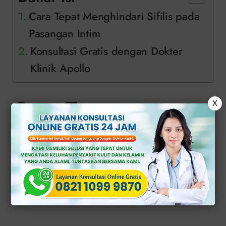
Cara Tepat Menghindari Sifilis pada
Pasangan Intim
Konsultasi Gratis dengan Dokter
Klinik Apollo
Cara Tepat
X
Menghindari Sifilis
pada Pasangan
Intim