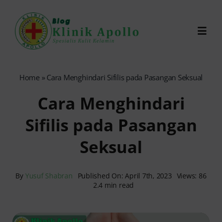
Skip
to
Toggl
content
Navig
Chat Dokter
Home
»
Cara Menghindari Sifilis pada Pasangan Seksual
Cara Menghindari
0821-1099-9870
Sifilis pada Pasangan
Reservasi Online
Seksual
Search
for:
By
Yusuf Shabran
Published On: April 7th, 2023
Views: 86
2.4 min read