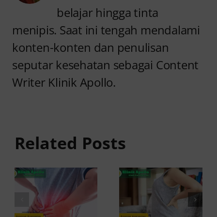
belajar hingga tinta
menipis. Saat ini tengah mendalami
konten-konten dan penulisan
seputar kesehatan sebagai Content
Writer Klinik Apollo.
Anyang
Penyebab
anyangan
Anyang
Tidak
anyangan
Sembuh?
Related Posts
Sering
Ini
Kambuh
Penyebab
dan Cara
dan
Atasinya
Solusinya