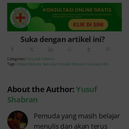
Suka dengan artikel ini?
Categories:
Penyakit Kelamin
Tags:
Infeksi Menular Seksual
,
Penyakit Menular Seksual
,
Sifilis
About the Author:
Yusuf
Shabran
Pemuda yang masih belajar
menulis dan akan terus