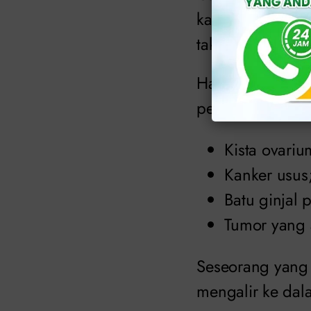
kandung kemih me
tak dapat mengal
Hal itu terjadi k
penyakit yang m
Kista ovariu
Kanker usus
Batu ginjal 
Tumor yang 
Seseorang yang 
mengalir ke dal