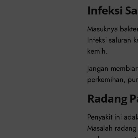
Infeksi S
Masuknya bakter
Infeksi saluran 
kemih.
Jangan membiark
perkemihan, pu
Radang P
Penyakit ini ada
Masalah radang 