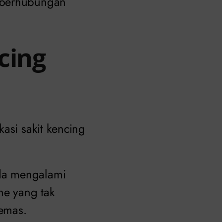
n berhubungan
cing
asi sakit kencing
da mengalami
ne yang tak
emas.