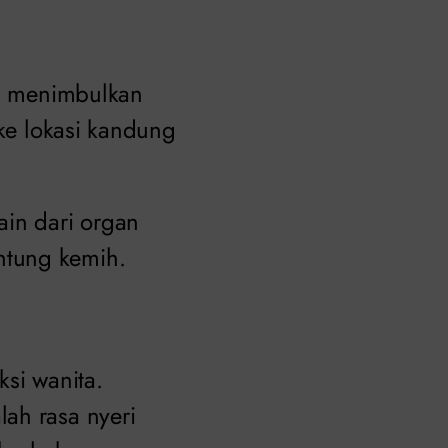
li menimbulkan
 ke lokasi kandung
ain dari organ
ntung kemih.
ksi wanita.
ah rasa nyeri