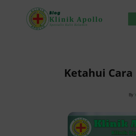
Skip
to
content
Ketahui Cara
By