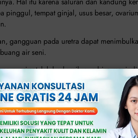
nya. Hal itu karena saluran dan kandung kem
a pinggul, tempat ginjal, usus besar, ovariu
n.
, gangguan pada uretra dapat menimbulkan
buang air seni.
gan nyeri setelah berkemih pun bisa menjad
 kandung kemih atau prostat.
lah beberapa penyakit yang menjadi penyeba
bstruktif
ang air kecil pada umumnya akan mengalir dar