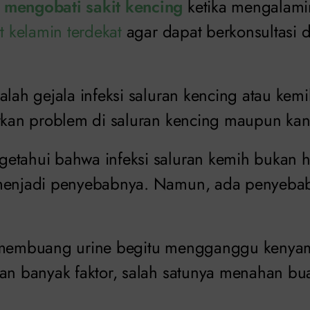
 mengobati sakit kencing
ketika mengalami
it kelamin terdekat
agar dapat berkonsultasi 
alah gejala infeksi saluran kencing atau kem
atkan problem di saluran kencing maupun k
etahui bahwa infeksi saluran kemih bukan h
 menjadi penyebabnya. Namun, ada penyeba
t membuang urine begitu mengganggu kenya
an banyak faktor, salah satunya menahan bua