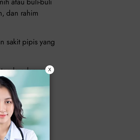
ih atau buli-buli
m, dan rahim
 sakit pipis yang
i tanda adanya
X
b
sakit kencing
.
i ginjal ke