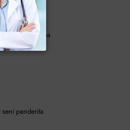
 kasus ini urine
tu. Inilah beberapa
 seni penderita