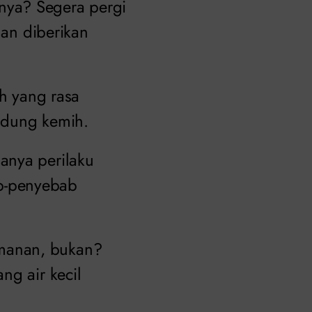
nya? Segera pergi
dan diberikan
ih yang rasa
andung kemih.
anya perilaku
b-penyebab
manan, bukan?
ng air kecil