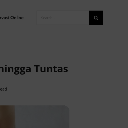
Search
rvasi Online
for:
hingga Tuntas
read