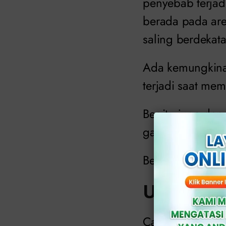
penyebab terjadi
berada pada are
saling berdekata
Ada kemungkinan
terjadi saat mem
Begitu juga den
gangguan dalam
Berikut ini ada
Uropati O
Cairan hasil bu