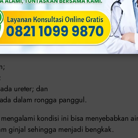
lalui saluran muskuler (ureter), tetapi pada
ir melalui saluran tersebut.
arena saluran terjepit atau telah terjadi sesua
enyebabkan uropati obstruktif:
m;
;
pada ureter; dan
ada dalam rongga panggul.
mengalami kondisi ini bisa menyebabkan air
am ginjal sehingga menjadi bengkak.