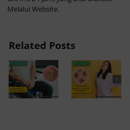
7 Fakta
Melalui Website.
Penyebab
Penting
Keluar
tentang
Nanah
Kutil
Related Posts
dari
Kelamin:
Kelamin
Apakah
dan Cara
Bisa
Mengatasi
Sembuh
Total?