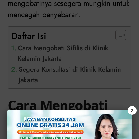
mengobatinya sesegera mungkin untuk
mencegah penyebaran.
Daftar Isi
Cara Mengobati Sifilis di Klinik
Kelamin Jakarta
Segera Konsultasi di Klinik Kelamin
Jakarta
Cara Mengobati
X
Sifilis di Klinik