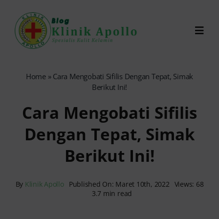
Skip
to
Toggl
content
Navig
Chat Dokter
Home
»
Cara Mengobati Sifilis Dengan Tepat, Simak
Berikut Ini!
0821-1099-9870
Cara Mengobati Sifilis
Dengan Tepat, Simak
Reservasi Online
Berikut Ini!
Search
for:
By
Klinik Apollo
Published On: Maret 10th, 2022
Views: 68
3.7 min read