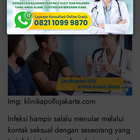
Kelamin Jakarta
Img: klinikapollojakarta.com
Infeksi hampir selalu menular melalui
kontak seksual dengan seseorang yang