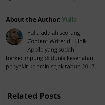
About the Author:
Yulia
Yulia adalah seorang
Content Writer di Klinik
Apollo yang sudah
berkecimpung di dunia kesehatan
penyakit kelamin sejak tahun 2017.
Anyang
Penyebab
anyangan
Anyang
Tidak
anyangan
Sembuh?
Related Posts
Sering
Ini