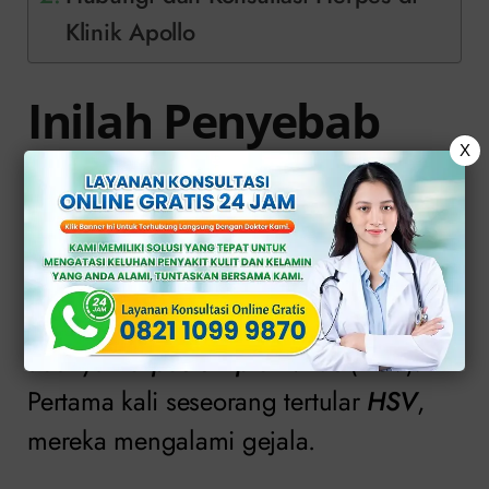
Klinik Apollo
Inilah Penyebab
X
dan Ciri-Ciri Herpes
Kelamin Umum
Penyebab
herpes kelamin
termasuk
adanya
herpes simplex virus
(
HSV
).
Pertama kali seseorang tertular
HSV
,
mereka mengalami gejala.