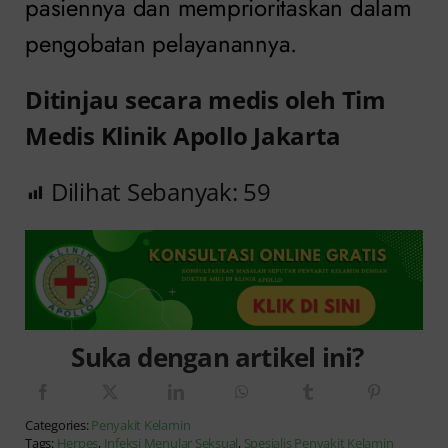
pasiennya dan memprioritaskan dalam
pengobatan pelayanannya.
Ditinjau secara medis oleh Tim
Medis Klinik Apollo Jakarta
Dilihat Sebanyak:
59
Suka dengan artikel ini?
Categories:
Penyakit Kelamin
Tags:
Herpes
,
Infeksi Menular Seksual
,
Spesialis Penyakit Kelamin