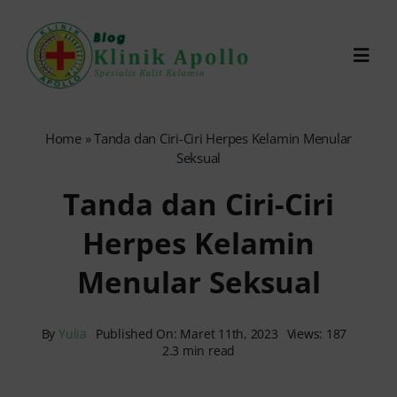
Skip
to
Toggl
content
Navig
Chat Dokter
Home
»
Tanda dan Ciri-Ciri Herpes Kelamin Menular
Seksual
0821-1099-9870
Tanda dan Ciri-Ciri
Herpes Kelamin
Reservasi Online
Menular Seksual
Search
for:
By
Yulia
Published On: Maret 11th, 2023
Views: 187
2.3 min read