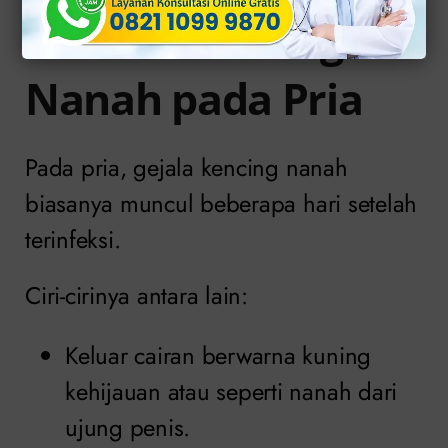
Ciri-Ciri Kencing
Nanah pada Pria
Pada pria, gejala kencing nanah
biasanya muncul beberapa hari setelah
terinfeksi.
Ciri-cirinya antara lain:
Keluar cairan berwarna kuning
kehijauan atau seperti nanah dari
ujung penis.