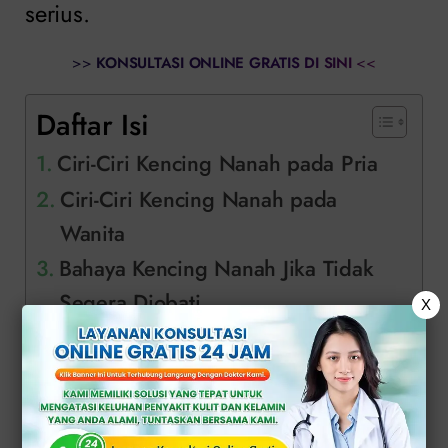
serius.
>>
KONSULTASI ONLINE GRATIS DI SINI
<<
Daftar Isi
Ciri-Ciri Kencing Nanah pada Pria
Ciri-Ciri Kencing Nanah pada
Wanita
Bahaya Kencing Nanah Jika Tidak
Segera Diobati
X
Penanganan Medis Kencing Nanah
Solusi Tepat Atasi Kencing Nanah di
Klinik Apollo