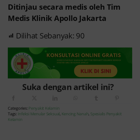
Ditinjau secara medis oleh Tim
Medis Klinik Apollo Jakarta
Dilihat Sebanyak:
90
Suka dengan artikel ini?
Categories:
Penyakit Kelamin
Tags:
Infeksi Menular Seksual
,
Kencing Nanah
,
Spesialis Penyakit
Kelamin