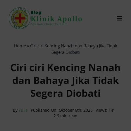
Skip
to
Toggl
content
Navig
Chat Dokter
Home
»
Ciri ciri Kencing Nanah dan Bahaya Jika Tidak
Segera Diobati
0821-1099-9870
Ciri ciri Kencing Nanah
dan Bahaya Jika Tidak
Reservasi Online
Segera Diobati
Search
for:
By
Yulia
Published On: Oktober 8th, 2025
Views: 141
2.6 min read