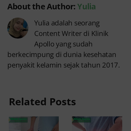
About the Author:
Yulia
Yulia adalah seorang
Content Writer di Klinik
Apollo yang sudah
berkecimpung di dunia kesehatan
penyakit kelamin sejak tahun 2017.
Anyang
Penyebab
anyangan
Anyang
Keluar
anyangan
Related Posts
Darah:
Sering
Penyebab
Kambuh
dan Kapan
dan Cara