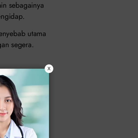
ain sebagainya
engidap.
 penyebab utama
gan segera.
X