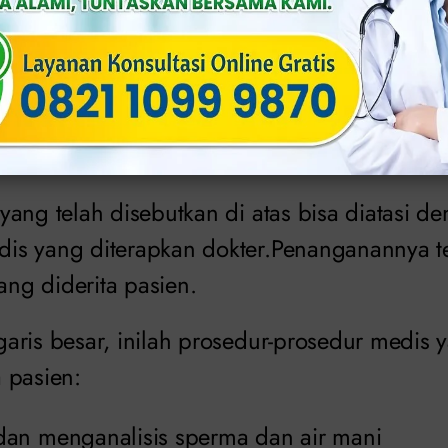
ni
ng
yang telah disebutkan di atas bisa diatasi d
s yang diterapkan dokter.Penanganannya t
yang diderita pasien.
aris besar, inilah prosedur-prosedur medis y
 pasien:
an menganalisis sperma dan air mani