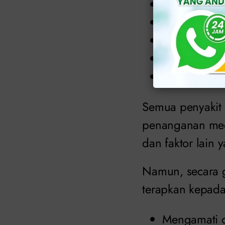
Phimosis
Prostatitis
Ejakulasi di
Orkitis
Kulup panja
Semua penyakit 
penanganan medi
dan faktor lain 
Namun, secara g
terapkan kepada
Mengamati d