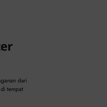
ter
nganan dari
 di tempat