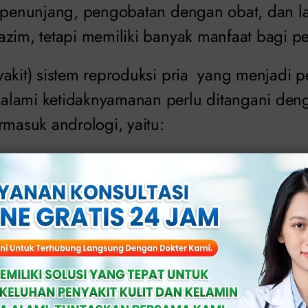
s penunjang, pengobatan dengan obat, dan l
azim, tetapi memiliki banyak manfaat bagi p
yakit) sistem reproduksi pria yang menjadi
lami ketidaknyamanan perlu ditangani den
rmasuk andrologi, yaitu:
ran kemih