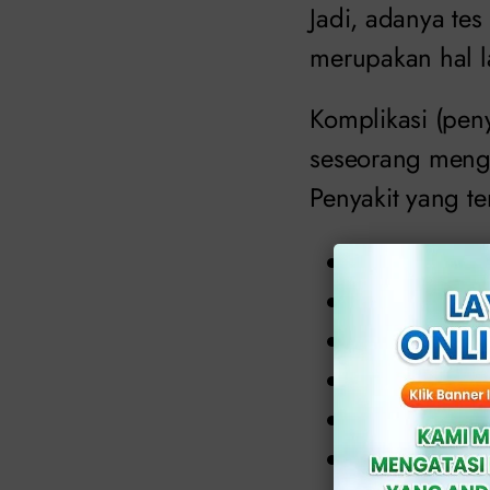
Jadi, adanya te
merupakan hal l
Komplikasi (pen
seseorang menga
Penyakit yang te
Infeksi salu
Impotensi
Epididimitis
Uretritis
Cystitis
Balanitis