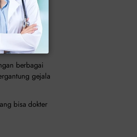
engan berbagai
ergantung gejala
ang bisa dokter