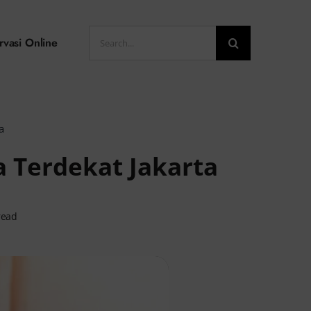
Search
rvasi Online
for:
ta
a Terdekat Jakarta
read