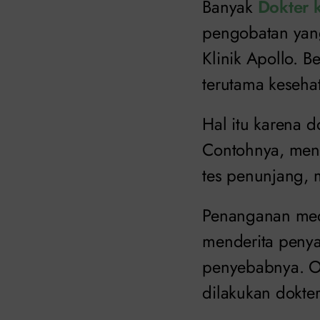
Banyak
Dokter k
pengobatan yang
Klinik Apollo. B
terutama kesehat
Hal itu karena 
Contohnya, mend
tes penunjang, 
Penanganan medis
menderita penya
penyebabnya. Ol
dilakukan dokter 