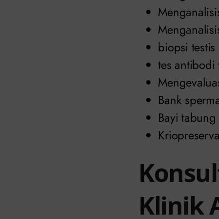
Menganalisi
Menganalisi
biopsi testis
tes antibodi
Mengevaluasi
Bank sperm
Bayi tabun
Kriopreserv
Konsul
Klinik 