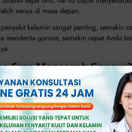
k diobati sejak dini, hal itu dapat menyebab
lebih serius di masa depan.
s penyakit kelamin sangat penting, semakin 
a menderita gonore, semakin cepat Anda bi
ya.
a Cara Mencegah Gonore?
mbantu mencegah gonore dengan menggun
ubungan seksual.
terkena gonore karena melakukan hubungan
eseorang yang memiliki infeksi.