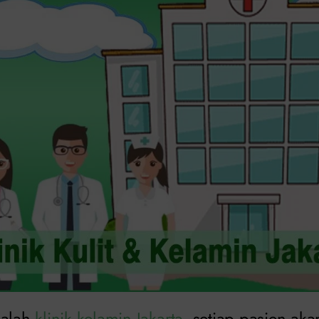
dalah
klinik kelamin Jakarta
, setiap pasien ak