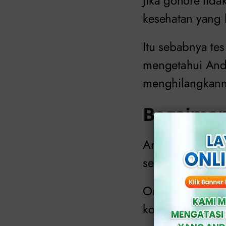
Jika gonore tida
kesehatan yang 
Itu sebabnya te
mengetahui And
menghilangkann
Bagaiman
Anda dapat me
setiap kali berh
Orang biasanya 
kondom dengan s