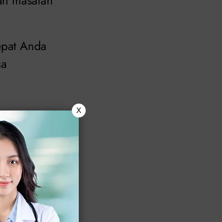
kan masalah
cepat Anda
sa
X
akan kondom
 seksual tanpa