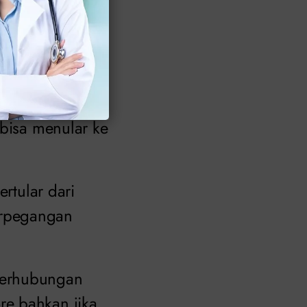
e dalam alat
adalah dari
a jika Anda
 bisa menular ke
ertular dari
erpegangan
berhubungan
re bahkan jika