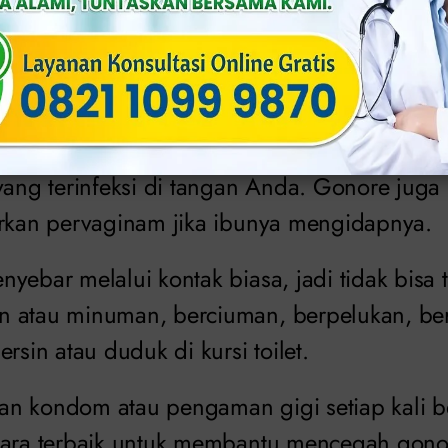
 ketika air mani dan cairan vagina masuk k
tau mulut. Cara utama orang terkena gonore 
gan seks vaginal, seks anal atau seks oral.
 terkena gonore dengan menyentuh mata And
yang terinfeksi di tangan Anda. Gonore juga
irkan pervaginam jika ibunya mengidapnya.
yebar melalui kontak biasa, jadi tidak bisa t
n atau minuman, berciuman, berpelukan, b
rsin atau duduk di kursi toilet.
an kondom atau pengaman gigi setiap kali 
cara terbaik untuk membantu mencegah gono