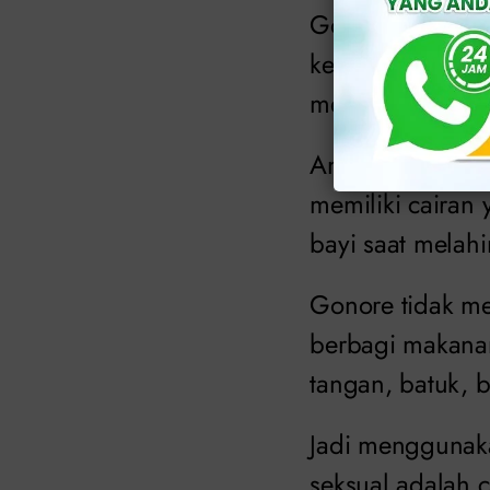
Gonore menyebar
kelamin, anus a
melakukan hubun
Anda juga bisa
memiliki cairan 
bayi saat melah
Gonore tidak men
berbagi makana
tangan, batuk, be
Jadi menggunak
seksual adalah 