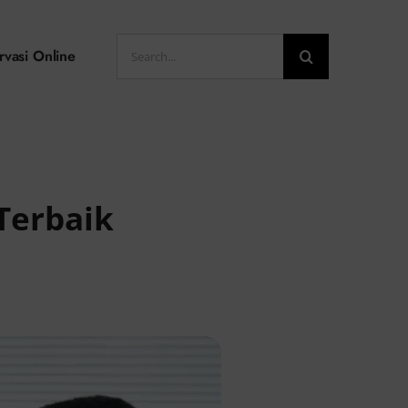
Search
rvasi Online
for:
Terbaik
d