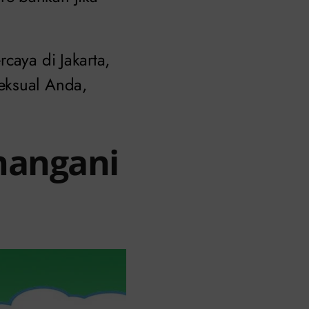
caya di Jakarta,
eksual Anda,
enangani