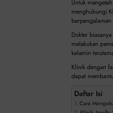
Untuk mengetah
menghubungi Kli
berpengalaman 
Dokter biasany
melakukan pemer
kelamin terutam
Klinik dengan f
dapat membantu
Daftar Isi
Cara Mengoba
Klinik Apollo