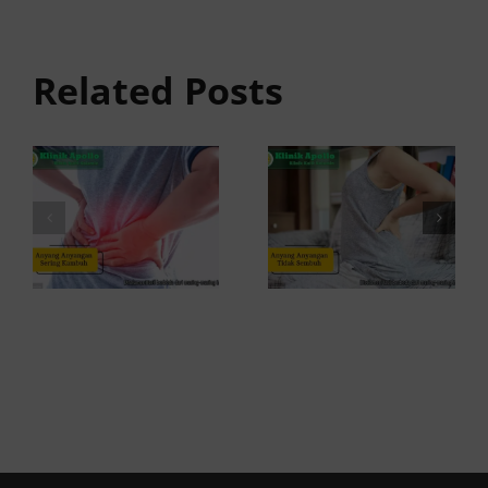
anyangan
Anyang
Tidak
anyangan
Sembuh?
Related Posts
Sering
Ini
Kambuh
Penyebab
dan Cara
dan
Atasinya
Solusinya