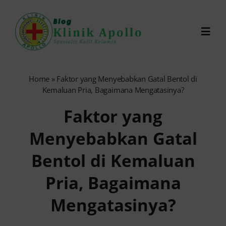
Skip
to
Toggl
content
Navig
Chat Dokter
Home
»
Faktor yang Menyebabkan Gatal Bentol di
Kemaluan Pria, Bagaimana Mengatasinya?
0821-1099-9870
Faktor yang
Menyebabkan Gatal
Reservasi Online
Bentol di Kemaluan
Search
Pria, Bagaimana
for:
Mengatasinya?