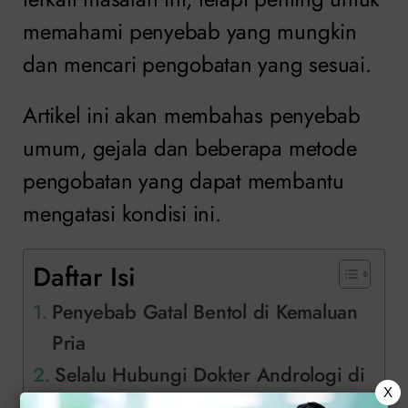
memahami penyebab yang mungkin
dan mencari pengobatan yang sesuai.
Artikel ini akan membahas penyebab
umum, gejala dan beberapa metode
pengobatan yang dapat membantu
mengatasi kondisi ini.
Daftar Isi
Penyebab Gatal Bentol di Kemaluan
Pria
Selalu Hubungi Dokter Andrologi di
X
Klinik Apollo