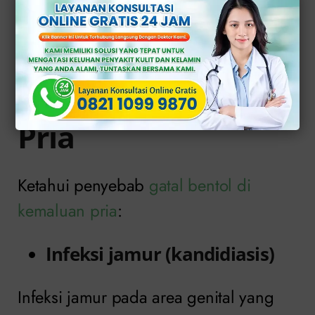
Penyebab Gatal
Bentol di Kemaluan
Pria
Ketahui penyebab
gatal bentol di
kemaluan pria
:
Infeksi jamur (kandidiasis)
Infeksi jamur pada area genital yang