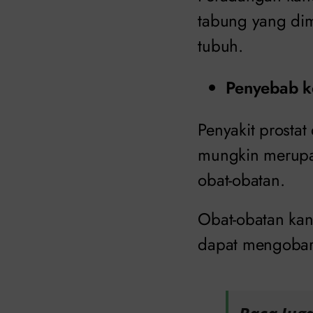
tabung yang di
tubuh.
Penyebab ke
Penyakit prostat
mungkin merupak
obat-obatan.
Obat-obatan kan
dapat mengobar