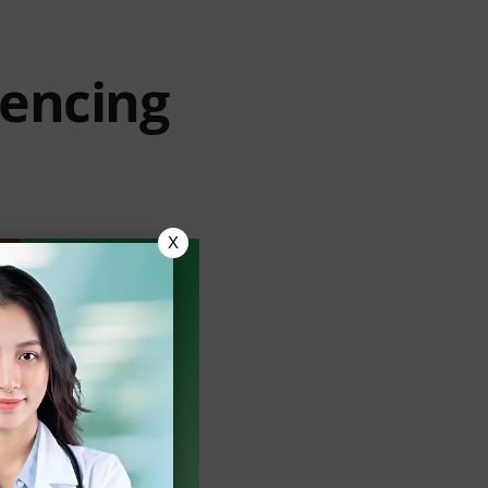
encing
X