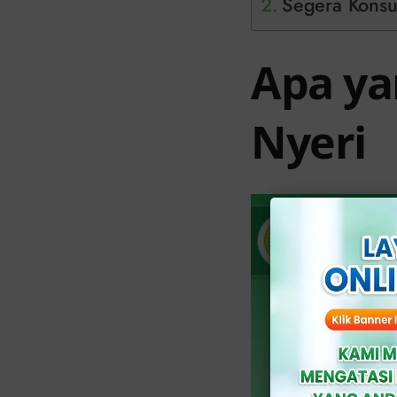
Segera Konsul
Apa ya
Nyeri