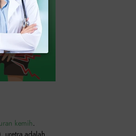
luran kemih
.
, uretra adalah