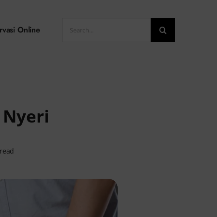
Search
rvasi Online
for:
 Nyeri
 read