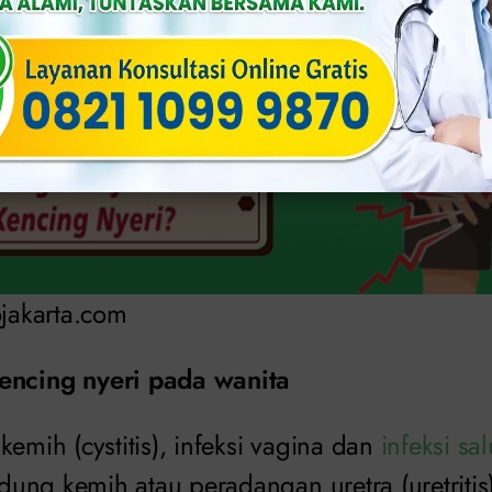
ojakarta.com
encing nyeri pada wanita
kemih (cystitis), infeksi vagina dan
infeksi sa
ng kemih atau peradangan uretra (uretritis)