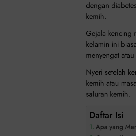
dengan diabetes
kemih.
Gejala kencing n
kelamin ini bia
menyengat atau 
Nyeri setelah k
kemih atau masal
saluran kemih.
Daftar Isi
Apa yang Men