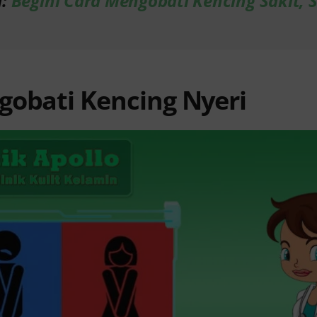
a:
Begini Cara Mengobati Kencing Sakit, 
gobati Kencing Nyeri