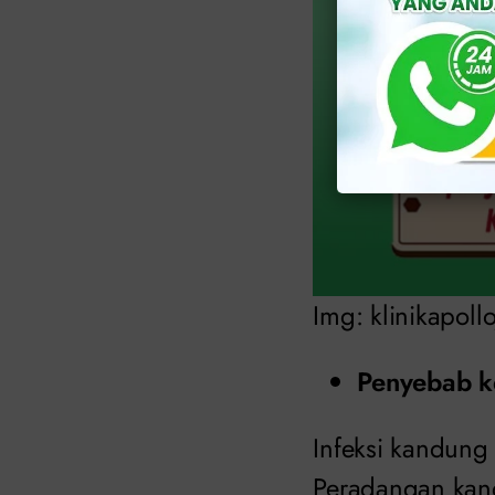
Img: klinikapoll
Penyebab k
Infeksi kandung 
Peradangan kandu