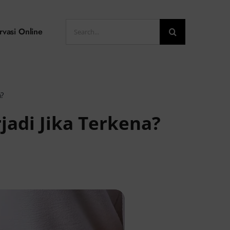
Search
rvasi Online
for:
a?
adi Jika Terkena?