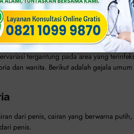
 Gonore
rvariasi tergantung pada area yang terinfeks
pria dan wanita. Berikut adalah gejala umum
ria
iran dari penis, cairan yang berwarna putih, 
dari penis.