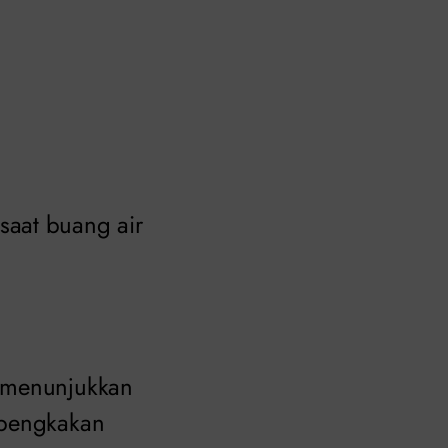
saat buang air
k menunjukkan
mbengkakan