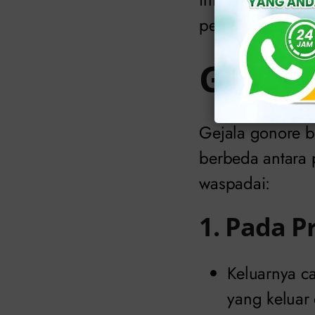
pengobatan.
Gejala
Gejala gonore be
berbeda antara 
waspadai:
1. Pada P
Keluarnya ca
yang keluar 