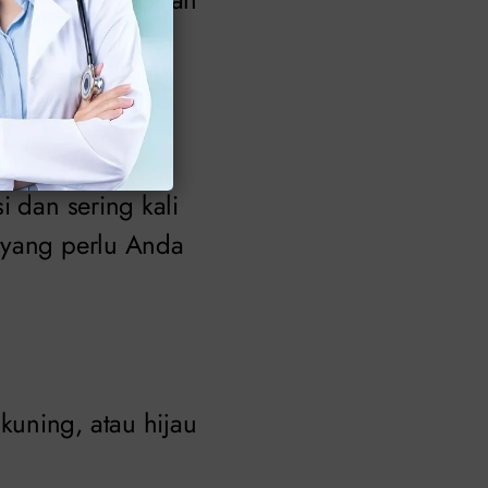
i dan sering kali
 yang perlu Anda
kuning, atau hijau