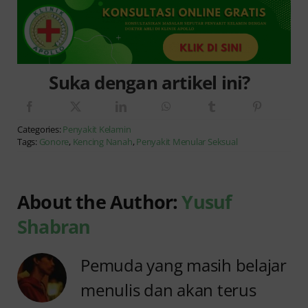
Suka dengan artikel ini?
Categories:
Penyakit Kelamin
Tags:
Gonore
,
Kencing Nanah
,
Penyakit Menular Seksual
About the Author:
Yusuf
Shabran
Pemuda yang masih belajar
menulis dan akan terus