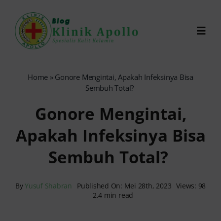
Skip
to
Toggl
content
Navig
Chat Dokter
Home
»
Gonore Mengintai, Apakah Infeksinya Bisa
Sembuh Total?
0821-1099-9870
Gonore Mengintai,
Apakah Infeksinya Bisa
Reservasi Online
Sembuh Total?
Search
for:
By
Yusuf Shabran
Published On: Mei 28th, 2023
Views: 98
2.4 min read