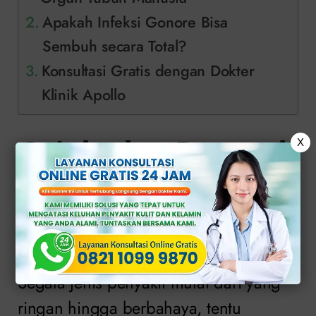
Apakah Infeksi Gonore Bisa
Sembuh secara Total?
Konsultasi Gratis dengan Dokter
Klinik Apollo
Gejala dan Dampak
X
Gonore pada Organ
Tubuh Manusia
Segala jenis penyakit mulai dari yang
ringan hingga berbahaya, tentu