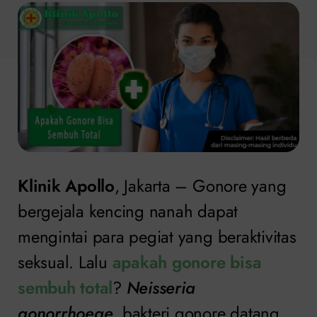
Klinik Apollo
, Jakarta – Gonore yang
bergejala kencing nanah dapat
mengintai para pegiat yang beraktivitas
seksual. Lalu
apakah gonore bisa
sembuh total
?
Neisseria
gonorrhoeae
, bakteri gonore datang