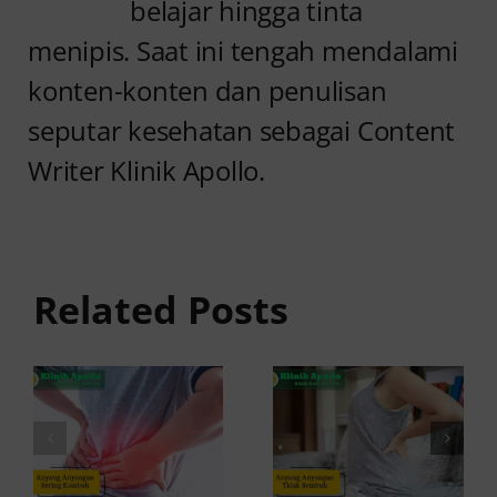
belajar hingga tinta
menipis. Saat ini tengah mendalami
konten-konten dan penulisan
seputar kesehatan sebagai Content
Writer Klinik Apollo.
Anyang
Penyebab
anyangan
Anyang
Tidak
anyangan
Sembuh?
Related Posts
Sering
Ini
Kambuh
Penyebab
dan Cara
dan
Atasinya
Solusinya