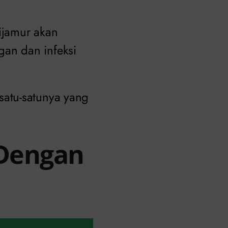
tijamur akan
an dan infeksi
atu-satunya yang
 Dengan