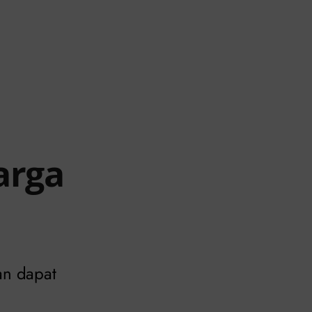
arga
an dapat