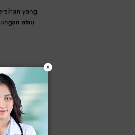
ersihan yang
kungan atau
X