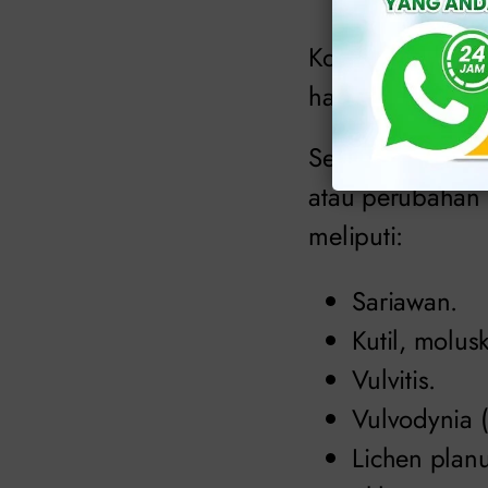
Kondisi kulit k
hal.
Secara umum, kon
atau perubahan h
meliputi:
Sariawan.
Kutil, molus
Vulvitis.
Vulvodynia (
Lichen planu