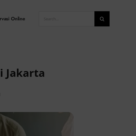
Search
rvasi Online
for:
i Jakarta
d