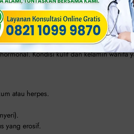
elamin wanita relatif umum dan dapat disebab
disi tersebut dapat disebabkan oleh infeksi,
ormonal. Kondisi kulit dan kelamin wanita ya
kum atau herpes.
nyeri).
s yang erosif.