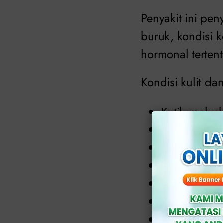
Penyakit ini pe
buruk, kondisi 
hormonal tertent
Kondisi kulit dan
Kutil, molus
Balanitis.
Penyakit
Zo
Infeksi kulit.
Psoriasis.
Sklerosus.
Planus.