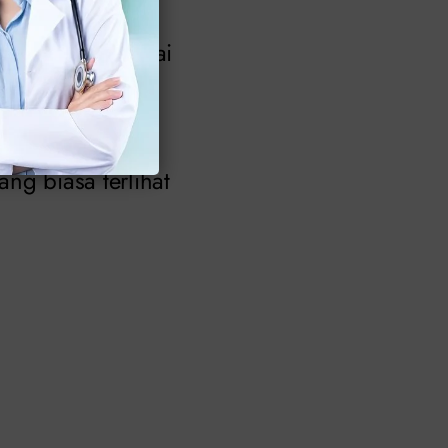
kan oleh berbagai
 reaksi alergi
ng biasa terlihat