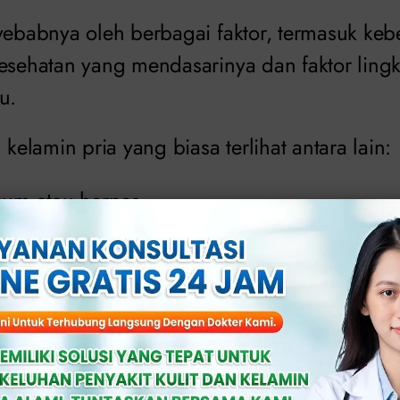
nyebabnya oleh berbagai faktor, termasuk keb
kesehatan yang mendasarinya dan faktor ling
u.
 kelamin pria yang biasa terlihat antara lain:
kum atau herpes.
on
.