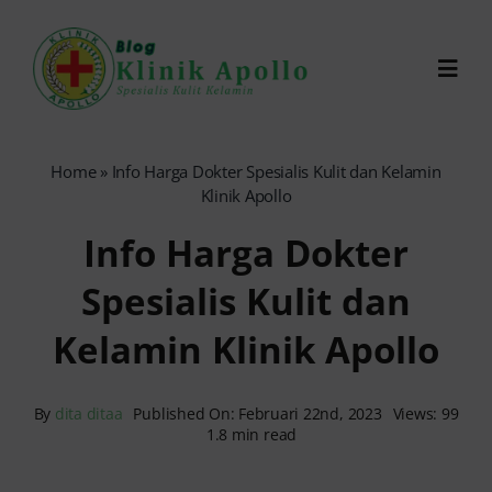
Skip
to
Toggl
content
Navig
Chat Dokter
Home
»
Info Harga Dokter Spesialis Kulit dan Kelamin
Klinik Apollo
0821-1099-9870
Info Harga Dokter
Spesialis Kulit dan
Reservasi Online
Kelamin Klinik Apollo
Search
for:
By
dita ditaa
Published On: Februari 22nd, 2023
Views: 99
1.8 min read