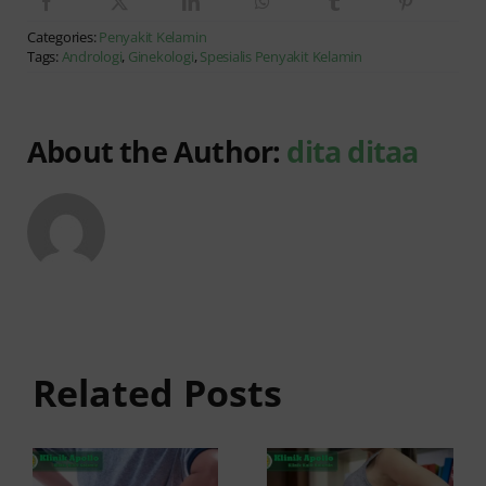
Categories:
Penyakit Kelamin
Tags:
Andrologi
,
Ginekologi
,
Spesialis Penyakit Kelamin
About the Author:
dita ditaa
Anyang
Penyebab
anyangan
Anyang
Tidak
anyangan
Sembuh?
Related Posts
Sering
Ini
Kambuh
Penyebab
dan Cara