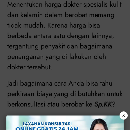
Menentukan harga dokter spesialis kulit
dan kelamin dalam berobat memang
tidak mudah. Karena harga bisa
berbeda antara satu dengan lainnya,
tergantung penyakit dan bagaimana
penanganan yang di lakukan oleh
dokter tersebut.
Jadi bagaimana cara Anda bisa tahu
perkiraan biaya yang di butuhkan untuk
berkonsultasi atau berobat ke
Sp.KK
?
X
Daftar Isi