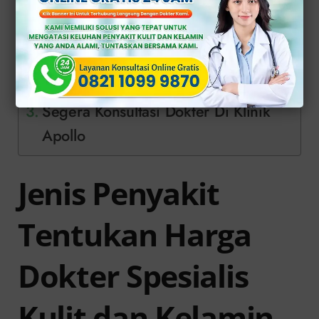
Jenis Penyakit Tentukan Harga
Dokter Spesialis Kulit dan Kelamin
Bagaimana Pengobatan Dokter
Klinik Apollo?
Segera Konsultasi Dokter Di Klinik
Apollo
Jenis Penyakit
Tentukan
Harga
Dokter Spesialis
Kulit dan Kelamin