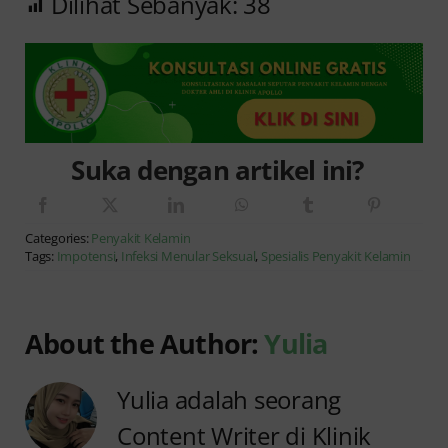
Dilihat Sebanyak:
38
Suka dengan artikel ini?
Categories:
Penyakit Kelamin
Tags:
Impotensi
,
Infeksi Menular Seksual
,
Spesialis Penyakit Kelamin
About the Author:
Yulia
Yulia adalah seorang
Content Writer di Klinik