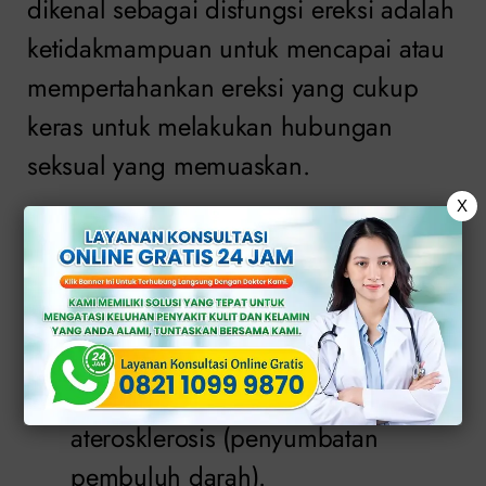
dikenal sebagai disfungsi ereksi adalah
ketidakmampuan untuk mencapai atau
mempertahankan ereksi yang cukup
keras untuk melakukan hubungan
seksual yang memuaskan.
X
Berikut berbeda dari penyebab umum
impotensi meliputi:
Penyebab fisik
Gangguan pembuluh darah seperti
aterosklerosis (penyumbatan
pembuluh darah).