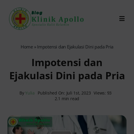
Skip
to
Toggl
content
Navig
Chat Dokter
Home
»
Impotensi dan Ejakulasi Dini pada Pria
Impotensi dan
0821-1099-9870
Ejakulasi Dini pada Pria
Reservasi Online
By
Yulia
Published On: Juli 1st, 2023
Views: 93
2.1 min read
Search
for: