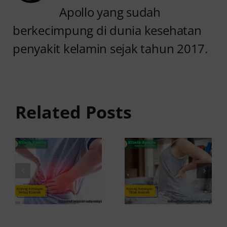
Apollo yang sudah
berkecimpung di dunia kesehatan
penyakit kelamin sejak tahun 2017.
Anyang
Penyebab
anyangan
Anyang
Tidak
anyangan
Sembuh?
Related Posts
Sering
Ini
Kambuh
Penyebab
dan Cara
dan
Atasinya
Solusinya