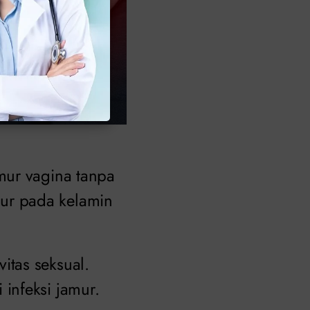
mur vagina tanpa
ur pada kelamin
tas seksual.
infeksi jamur.