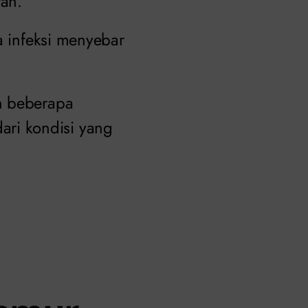
an.
a infeksi menyebar
n beberapa
ri kondisi yang