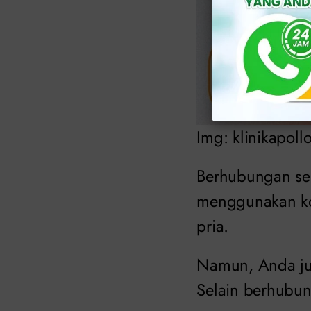
Img: klinikapoll
Berhubungan sek
menggunakan ko
pria.
Namun, Anda jug
Selain berhubun