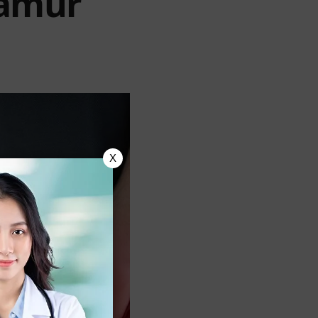
Jamur
X