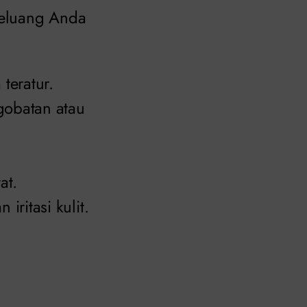
 peluang Anda
teratur.
gobatan atau
at.
ritasi kulit.