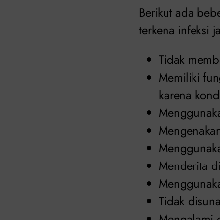
Berikut ada beb
terkena infeksi 
Tidak member
Memiliki fu
karena kondi
Menggunakan
Mengenakan 
Menggunakan
Menderita d
Menggunaka
Tidak disuna
Mengalami o