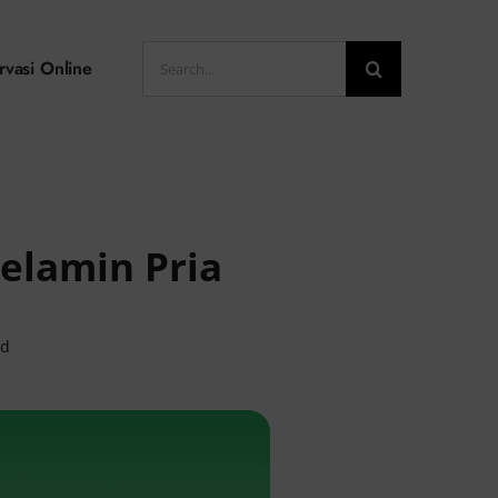
Search
rvasi Online
for:
elamin Pria
ad