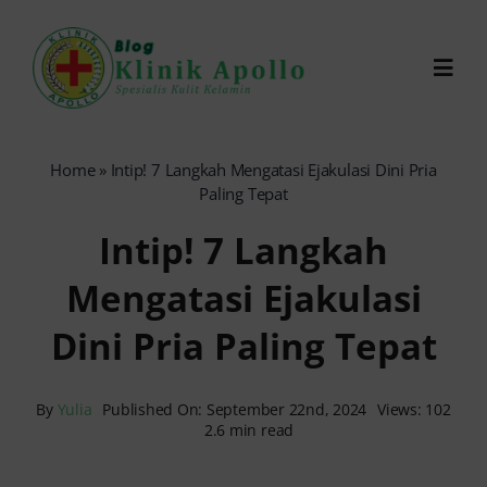
Skip
to
Toggl
content
Navig
Chat Dokter
Home
»
Intip! 7 Langkah Mengatasi Ejakulasi Dini Pria
Paling Tepat
0821-1099-9870
Intip! 7 Langkah
Mengatasi Ejakulasi
Reservasi Online
Dini Pria Paling Tepat
Search
for:
By
Yulia
Published On: September 22nd, 2024
Views: 102
2.6 min read