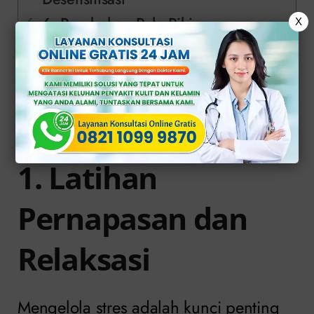
6. Perubahan Pola Pikir
X
7. Konsultasi dengan Dokter Ahli
Andrologi
Solusi Terpercaya Atasi Ejakulasi
Dini di Klinik Apollo
1. Latihan
Pernapasan dan
Relaksasi
Mengelola stres adalah kunci penting