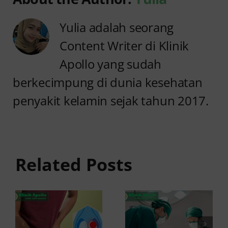
Yulia adalah seorang
Content Writer di Klinik
Apollo yang sudah
berkecimpung di dunia kesehatan
penyakit kelamin sejak tahun 2017.
Jangan
Sunat
Abai
Dewasa
Benjolan
untuk
di Kantung
Pria, Apa
Related Posts
Buah
Saja
Zakar, Ini
Keuntungan
Fakta
dan