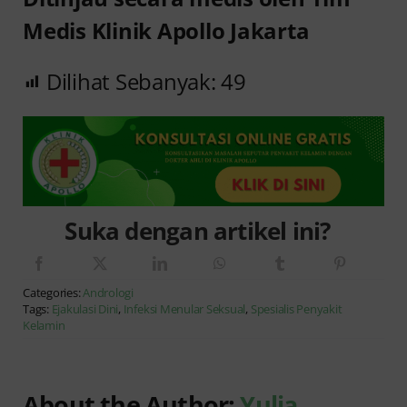
Medis Klinik Apollo Jakarta
Dilihat Sebanyak:
49
Suka dengan artikel ini?
Categories:
Andrologi
Tags:
Ejakulasi Dini
,
Infeksi Menular Seksual
,
Spesialis Penyakit
Kelamin
About the Author:
Yulia