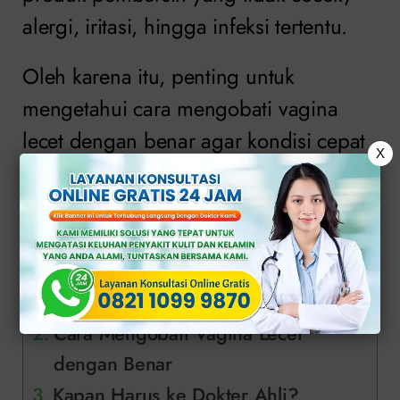
alergi, iritasi, hingga infeksi tertentu.
Oleh karena itu, penting untuk
mengetahui cara mengobati vagina
lecet dengan benar agar kondisi cepat
X
membaik dan tidak menimbulkan
komplikasi.
Daftar Isi
Tanda-Tanda Vagina Lecet
Cara Mengobati Vagina Lecet
dengan Benar
Kapan Harus ke Dokter Ahli?