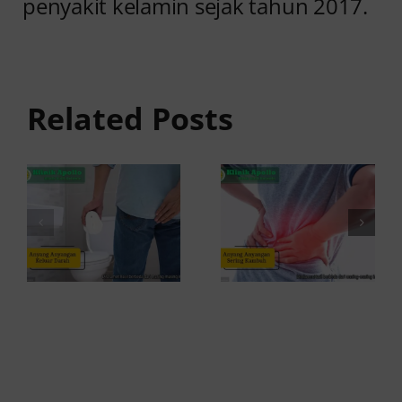
penyakit kelamin sejak tahun 2017.
Anyang
Penyebab
anyangan
Anyang
Keluar
anyangan
Related Posts
Darah:
Sering
Penyebab
Kambuh
dan Kapan
dan Cara
ke Dokter
Atasinya