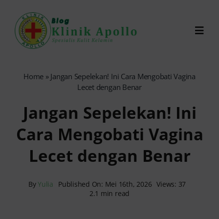
Skip
to
Toggl
content
Navig
Chat Dokter
Home
»
Jangan Sepelekan! Ini Cara Mengobati Vagina
Lecet dengan Benar
0821-1099-9870
Jangan Sepelekan! Ini
Cara Mengobati Vagina
Reservasi Online
Lecet dengan Benar
Search
for:
By
Yulia
Published On: Mei 16th, 2026
Views: 37
2.1 min read