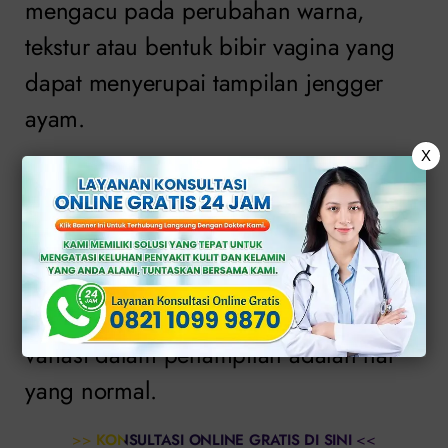
mengacu pada perubahan warna,
tekstur atau bentuk bibir vagina yang
dapat menyerupai tampilan jengger
ayam.
X
Gejala ini biasanya mengacu pada
bibir vagina yang tumbuh lebih besar
atau lebih panjang dari yang
seharusnya. Penting untuk diingat
bahwa setiap miss v adalah unik dan
variasi dalam penampilan adalah hal
yang normal.
>>
KONSULTASI ONLINE GRATIS DI SINI
<<