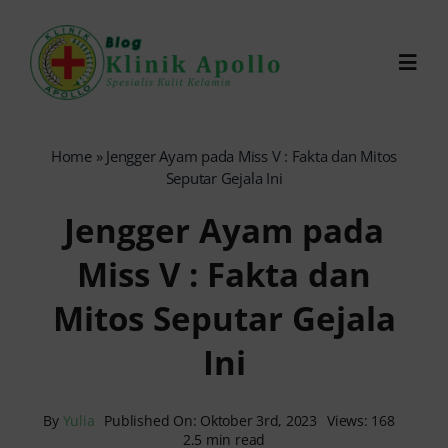
Skip
to
Toggl
content
Navig
Chat Dokter
Home
»
Jengger Ayam pada Miss V : Fakta dan Mitos
Seputar Gejala Ini
0821-1099-9870
Jengger Ayam pada
Miss V : Fakta dan
Reservasi Online
Mitos Seputar Gejala
Search
Ini
for:
By
Yulia
Published On: Oktober 3rd, 2023
Views: 168
2.5 min read