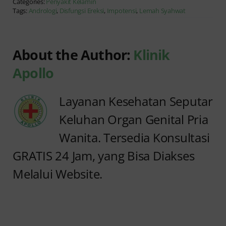
Categories:
Penyakit Kelamin
Tags:
Andrologi
,
Disfungsi Ereksi
,
Impotensi
,
Lemah Syahwat
About the Author:
Klinik
Apollo
Layanan Kesehatan Seputar
Keluhan Organ Genital Pria
Wanita. Tersedia Konsultasi
GRATIS 24 Jam, yang Bisa Diakses
Melalui Website.
Anyang
Kencing
anyangan
Sedikit
Keluar