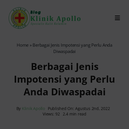
Skip
to
Toggl
content
Navig
Chat Dokter
Home
»
Berbagai Jenis Impotensi yang Perlu Anda
Diwaspadai
0821-1099-9870
Berbagai Jenis
Impotensi yang Perlu
Reservasi Online
Anda Diwaspadai
Search
for:
By
Klinik Apollo
Published On: Agustus 2nd, 2022
Views: 92
2.4 min read