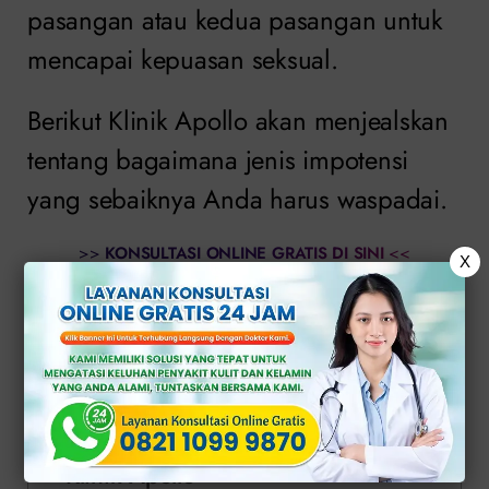
pasangan atau kedua pasangan untuk
mencapai kepuasan seksual.
Berikut Klinik Apollo akan menjealskan
tentang bagaimana jenis impotensi
yang sebaiknya Anda harus waspadai.
>>
KONSULTASI ONLINE GRATIS DI SINI
<<
X
Daftar Isi
Macam-Macam Impotensi yang Perlu
Anda Ketahui
Segera Atasi Masalah Impotensi di
Klinik Apollo