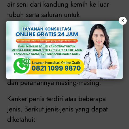
air seni dari kandung kemih ke luar
tubuh serta saluran untuk
X
mengeluarkan air mani dari buah
zakar.
Setiap jaringan yang membentuk penis
terdiri atas berbagai jenis sel yang
berperan dalam menjalankan fungsi
dan peranannya masing-masing.
Kanker penis terdiri atas beberapa
jenis. Berikut jenis-jenis yang dapat
diketahui: