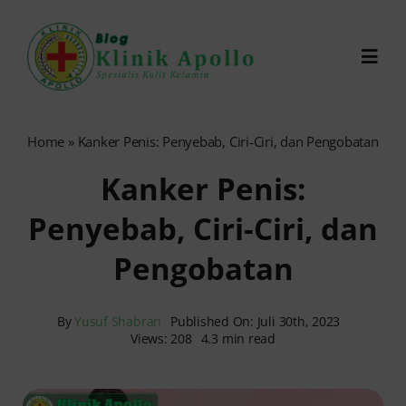
Skip
to
Toggl
content
Navig
Chat Dokter
Home
»
Kanker Penis: Penyebab, Ciri-Ciri, dan Pengobatan
Kanker Penis:
0821-1099-9870
Penyebab, Ciri-Ciri, dan
Reservasi Online
Pengobatan
Search
for:
By
Yusuf Shabran
Published On: Juli 30th, 2023
Views: 208
4.3 min read