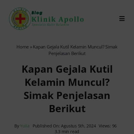
Skip
to
Toggl
content
Navig
Chat Dokter
Home
»
Kapan Gejala Kutil Kelamin Muncul? Simak
Penjelasan Berikut
0821-1099-9870
Kapan Gejala Kutil
Kelamin Muncul?
Reservasi Online
Simak Penjelasan
Search
Berikut
for:
By
Yulia
Published On: Agustus 5th, 2024
Views: 96
3.3 min read