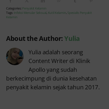
Categories:
Penyakit Kelamin
Tags:
Infeksi Menular Seksual
,
Kutil Kelamin
,
Spesialis Penyakit
Kelamin
About the Author:
Yulia
Yulia adalah seorang
Content Writer di Klinik
Apollo yang sudah
berkecimpung di dunia kesehatan
penyakit kelamin sejak tahun 2017.
Anyang
Penyebab
anyangan
Anyang
Tidak