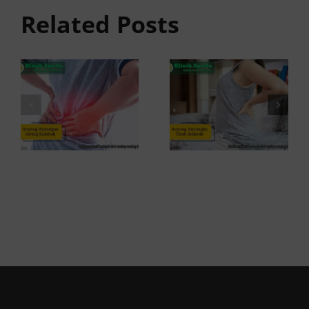
anyangan
Sembuh?
Related Posts
Sering
Ini
Kambuh
Penyebab
dan Cara
dan
Atasinya
Solusinya