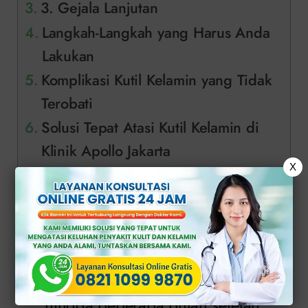
3. Gejala Lanjutan
Langkah-Langkah yang Harus Anda
Lakukan
Komplikasi Kutil Kelamin yang Tidak
Terobati
Solusi Tepat Atasi Kutil Kelamin di
Klinik Apollo Jakarta
X
1. Masa Inkubasi
Rentang waktu, gejalanya bisa
muncul dalam beberapa minggu
hingga beberapa bulan setelah