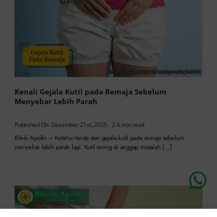
Kenali Gejala Kutil pada Remaja Sebelum
Menyebar Lebih Parah
Published On: Desember 21st, 2025
2.6 min read
Klinik Apollo – Ketahui tanda dan gejala kutil pada remaja sebelum
menyebar lebih parah lagi. Kutil sering di anggap masalah […]
Chat Dokter