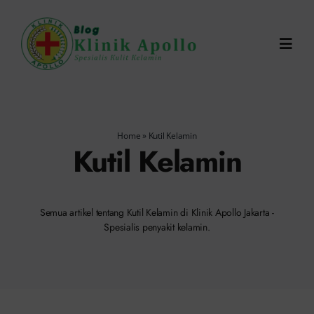
Skip
to
Toggl
content
Navig
Chat Dokter
Home
»
Kutil Kelamin
0821-1099-9870
Kutil Kelamin
Reservasi Online
Semua artikel tentang Kutil Kelamin di Klinik Apollo Jakarta -
Spesialis penyakit kelamin.
Search
for: