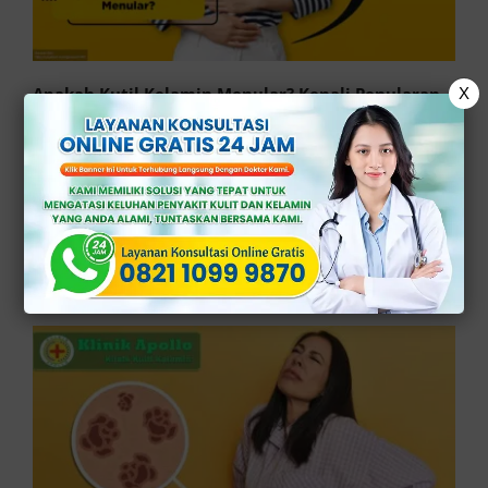
Apakah Kutil Kelamin Menular? Kenali Penularan
X
& Mencegahnya
Published On: Juni 7th, 2026
3.7 min read
Klinik Apollo – Kenali penularan dan cara pencegahannya, apakah kutil
kelamin menular? Kutil kelamin merupakan salah 1 infeksi menular seksual
[…]