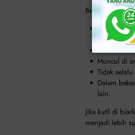
Berikut beberap
Benjolan kec
keabu-abuan
Permukaan ku
Muncul di are
Tidak selalu 
Dalam beber
lain.
Jika kutil di b
menjadi lebih sul