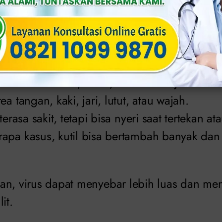
a gejala kutil pada remaja yang sering muncu
il di permukaan kulit, berwarna sama dengan 
.
til terasa kasar, keras, atau menonjol.
a tangan, kaki, jari, lutut, atau wajah.
terasa sakit, tetapi bisa nyeri saat tertekan a
apa kasus, kutil bisa bertambah banyak dan
iarkan, virus dapat menyebar lebih luas dan 
it.