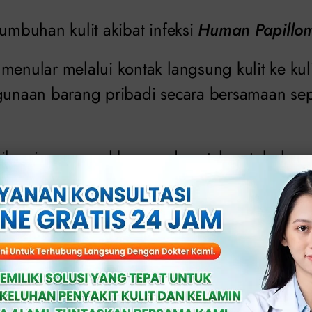
tumbuhan kulit akibat infeksi
Human Papillom
menular melalui kontak langsung kulit ke kuli
ggunaan barang pribadi secara bersamaan se
til sering muncul karena daya tahan tubuh ya
ik yang tinggi.
 Kutil pada Remaja
Diwaspadai