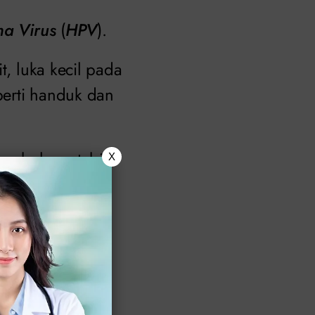
a Virus
(
HPV
).
t, luka kecil pada
perti handuk dan
ng belum stabil
X
 yang