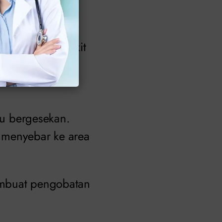
l:
kulit atau sedikit
tau bergesekan.
 menyebar ke area
membuat pengobatan