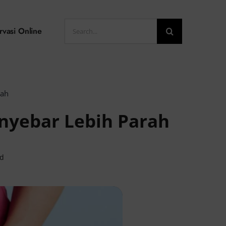
Search
rvasi Online
for:
rah
nyebar Lebih Parah
ad