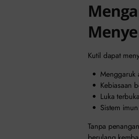
Mengap
Menye
Kutil dapat meny
Menggaruk a
Kebiasaan b
Luka terbuka
Sistem imun
Tanpa penangana
berulang kembal