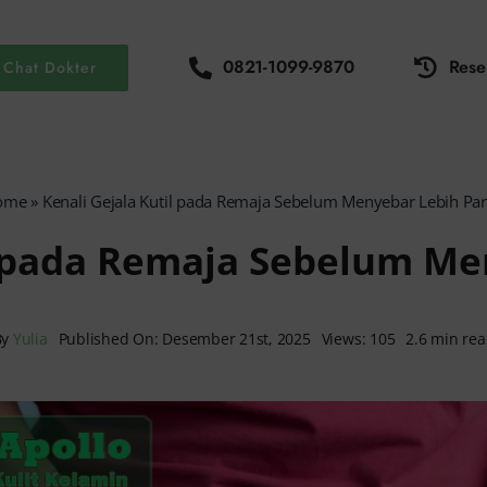
0821-1099-9870
Rese
Chat Dokter
ome
»
Kenali Gejala Kutil pada Remaja Sebelum Menyebar Lebih Pa
l pada Remaja Sebelum Me
By
Yulia
Published On: Desember 21st, 2025
Views: 105
2.6 min re