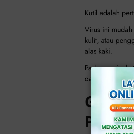
Kutil adalah per
Virus ini mudah 
kulit, atau pen
alas kaki.
Pada remaja, ku
dan aktivitas fis
Gejala
Perlu 