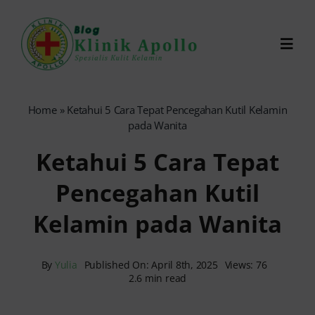
Skip
to
Toggl
content
Navig
Chat Dokter
Home
»
Ketahui 5 Cara Tepat Pencegahan Kutil Kelamin
pada Wanita
0821-1099-9870
Ketahui 5 Cara Tepat
Pencegahan Kutil
Reservasi Online
Kelamin pada Wanita
Search
for:
By
Yulia
Published On: April 8th, 2025
Views: 76
2.6 min read