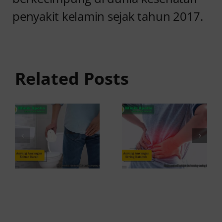
penyakit kelamin sejak tahun 2017.
Anyang
Penyebab
anyangan
Anyang
Keluar
anyangan
Related Posts
Darah:
Sering
Penyebab
Kambuh
dan Kapan
dan Cara
ke Dokter
Atasinya