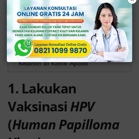
Seksual
4. Rutin Melakukan Pemeriksaan
Kesehatan Reproduksi
5. Jaga Kebersihan Organ Intim
Solusi Tepat Atasi dan Cegah Kutil
Kelamin di Klinik Apollo
1. Lakukan
Vaksinasi
HPV
(
Human Papilloma