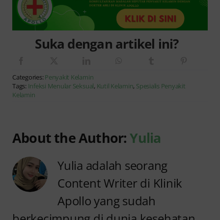
Suka dengan artikel ini?
Categories:
Penyakit Kelamin
Tags:
Infeksi Menular Seksual
,
Kutil Kelamin
,
Spesialis Penyakit
Kelamin
About the Author:
Yulia
Yulia adalah seorang
Content Writer di Klinik
Apollo yang sudah
berkecimpung di dunia kesehatan