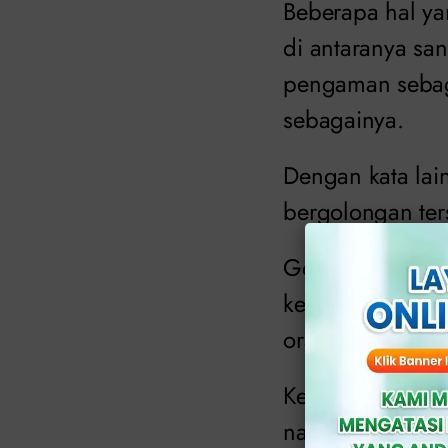
Beberapa hal ya
di antaranya san
pengaman sebaga
sebagainya.
Dengan kata lain
bergolongan ters
Gejala umumnya,
kental (nanah) 
orang, mereka s
Kendati demikian
nanah sembuh dan