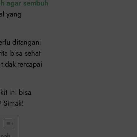
ah agar sembuh
al yang
rlu ditangani
ta bisa sehat
idak tercapai
it ini bisa
? Simak!
anah