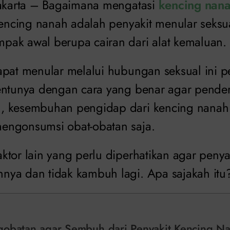
Jakarta – Bagaimana mengatasi
kencing nan
 kencing nanah adalah penyakit menular seksu
ak awal berupa cairan dari alat kemaluan.
apat menular melalui hubungan seksual ini pe
entunya dengan cara yang benar agar penderi
 kesembuhan pengidap dari kencing nanah t
engonsumsi obat-obatan saja.
tor lain yang perlu diperhatikan agar penyak
ya dan tidak kambuh lagi. Apa sajakah itu
gobatan agar Sembuh dari Penyakit Kencing N