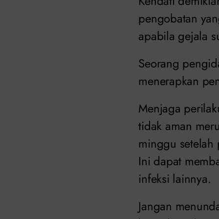
Kendati demikia
pengobatan yang
apabila gejala 
Seorang pengid
menerapkan pen
Menjaga perila
tidak aman meru
minggu setelah 
Ini dapat memb
infeksi lainnya.
Jangan menunda