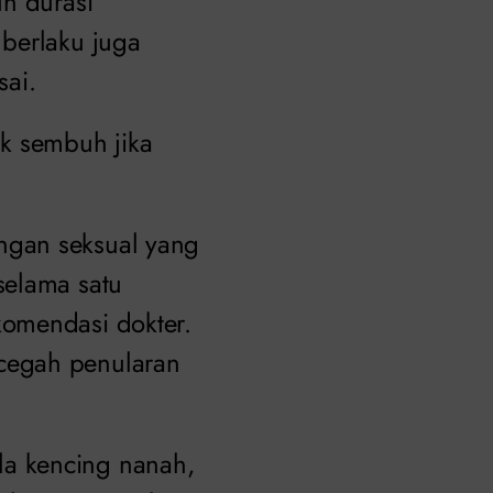
uh durasi
 berlaku juga
sai.
k sembuh jika
ngan seksual yang
selama satu
komendasi dokter.
cegah penularan
a kencing nanah,