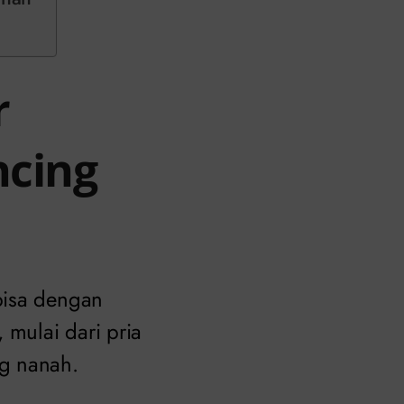
r
ncing
bisa dengan
 mulai dari pria
ng nanah.