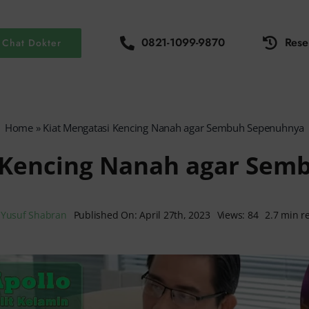
0821-1099-9870
Rese
Chat Dokter
Home
»
Kiat Mengatasi Kencing Nanah agar Sembuh Sepenuhnya
 Kencing Nanah agar Se
y
Yusuf Shabran
Published On: April 27th, 2023
Views: 84
2.7 min r