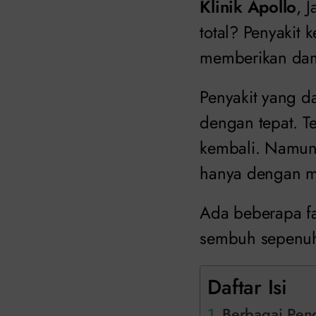
Klinik Apollo
, 
total? Penyakit
memberikan damp
Penyakit yang d
dengan tepat. T
kembali. Namun,
hanya dengan m
Ada beberapa fak
sembuh sepenuhn
Daftar Isi
Berbagai Pen