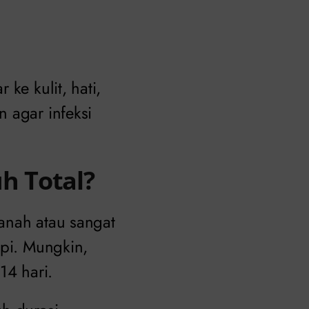
ke kulit, hati,
 agar infeksi
h Total?
anah atau sangat
api. Mungkin,
4 hari.