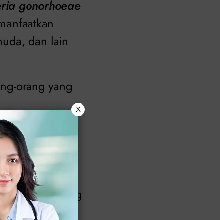
eria gonorhoeae
emanfaatkan
uda, dan lain
rang-orang yang
.
X
 yakni cairan
 pada beberapa
penderita kencing
iakala. Oleh