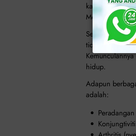
karena itu, kons
Mereka akan mem
Seandainya seor
tidak mengupaya
Kemunculannya a
hidup.
Adapun berbagai
adalah:
Peradangan 
Konjungtiviti
Arthritis (ny