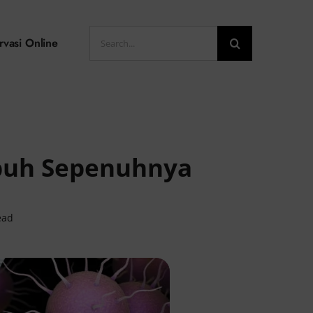
Search
rvasi Online
for:
mbuh Sepenuhnya
ead