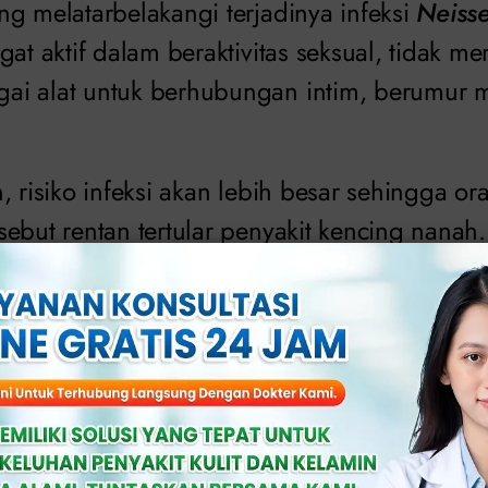
ng melatarbelakangi terjadinya infeksi
Neiss
gat aktif dalam beraktivitas seksual, tidak m
i alat untuk berhubungan intim, berumur m
, risiko infeksi akan lebih besar sehingga o
ebut rentan tertular penyakit kencing nanah
 tentu saja sesuai dengan nama penyakitnya,
muncul dari penis maupun vagina. Meskipun
ama sekali tidak memunculkan gejala.
, hal tersebut tetap saja harus diobati agar 
 menjalani aktivitas sehari-hari seperti sed