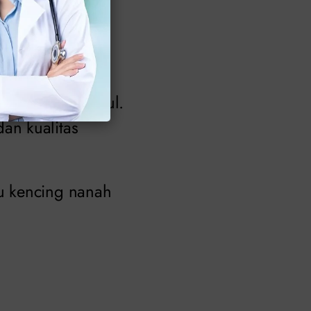
ngan dokter.
onore, kemudian
lain dapat muncul.
an kualitas
u kencing nanah