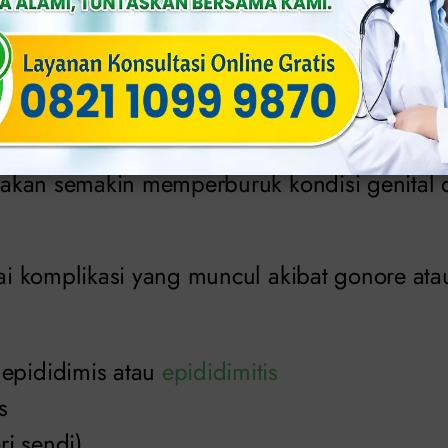
ultasikan segala gangguan terkait gonore de
beri tahu cara mengatasi kencing nanah.
ang pria atau wanita mengalami penyakit g
kan sembuh dari infeksi itu, maka penyakit 
kan semakin memperburuk kondisi genital d
 komplikasi yang muncul akibat gonore ata
epididimis atau
epididimitis
s
eri sendi)