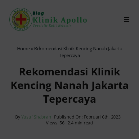
Skip
to
Toggl
content
Navig
Chat Dokter
Home
»
Rekomendasi Klinik Kencing Nanah Jakarta
Tepercaya
0821-1099-9870
Rekomendasi Klinik
Kencing Nanah Jakarta
Reservasi Online
Tepercaya
Search
for:
By
Yusuf Shabran
Published On: Februari 6th, 2023
Views: 56
2.4 min read