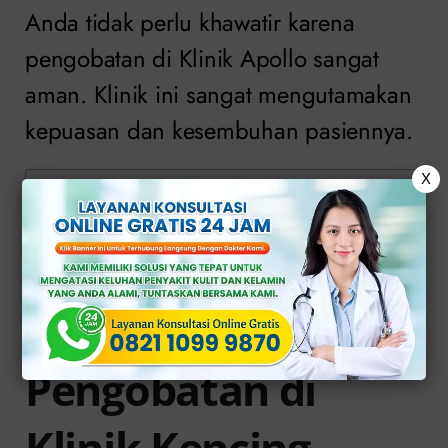
Anda tidak perlu khawatir karena
pengobatan di Klinik Apollo sangat
aman. Klinik ini sangat mengutamakan
kepuasan dan kesembuhan pasiennya.
X
Daftar Isi
Pengobatan di Klinik Kencing
Nanah Jakarta
Konsultasi Segera di Klinik Apollo
Pengobatan di
Klinik Kencing