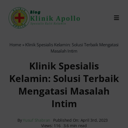
Skip
to
Toggl
content
Navig
Chat Dokter
Home
»
Klinik Spesialis Kelamin: Solusi Terbaik Mengatasi
Masalah Intim
0821-1099-9870
Klinik Spesialis
Kelamin: Solusi Terbaik
Reservasi Online
Mengatasi Masalah
Search
Intim
for:
By
Yusuf Shabran
Published On: April 3rd, 2023
Views: 116
3.6 min read