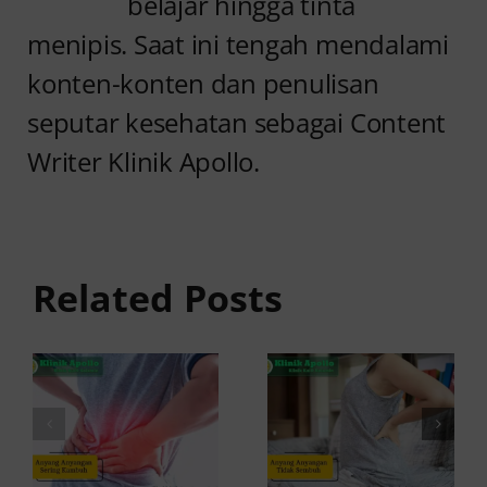
belajar hingga tinta
menipis. Saat ini tengah mendalami
konten-konten dan penulisan
seputar kesehatan sebagai Content
Writer Klinik Apollo.
Anyang
Penyebab
anyangan
Anyang
Tidak
anyangan
Sembuh?
Related Posts
Sering
Ini
Kambuh
Penyebab
dan Cara
dan
Atasinya
Solusinya