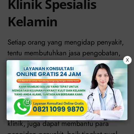
Klinik Spesialis
Kelamin
Setiap orang yang mengidap penyakit,
tentu membutuhkan jasa pengobatan,
X
bukan? Maka dari itu, berbagai tempat
penanganan medis tersedia dan sesuai
dengan kebutuhan.
Salah satu balai pelayanan kesehatan
yang fokus di bidang tertentu, yakni
klinik, juga dapat membantu para