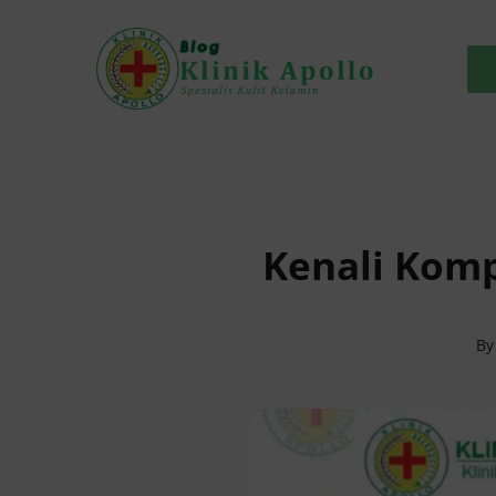
Skip
to
content
Kenali Komp
B