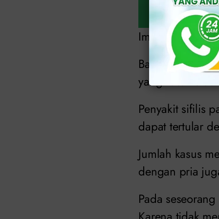
Img: klinikapoll
Bakteri
Trepone
yang rusak atau 
Penyakit sifilis
dapat tertular d
Jumlah kasus me
dengan pria jug
Pada seseorang 
Karena tidak men