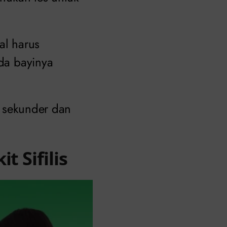
al harus
ada bayinya
ap sekunder dan
t Sifilis