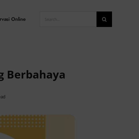
Search
rvasi Online
for:
ng Berbahaya
ead