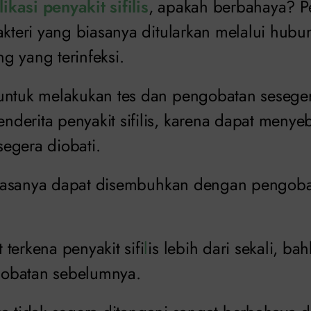
ikasi penyakit sifilis
, apakah berbahaya? Pen
akteri yang biasanya ditularkan melalui hub
g yang terinfeksi.
untuk melakukan tes dan pengobatan seseger
derita penyakit sifilis, karena dapat meny
 segera diobati.
s biasanya dapat disembuhkan dengan pengobat
terkena penyakit sifi
l
is lebih dari sekali, ba
obatan sebelumnya.