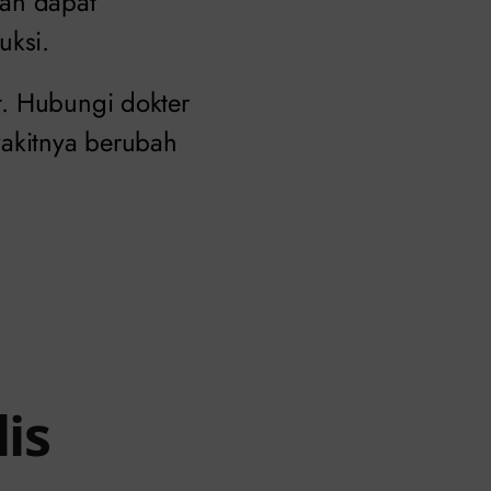
dan dapat
uksi.
. Hubungi dokter
akitnya berubah
is