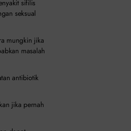
yakit sifilis
ungan seksual
a mungkin jika
ebabkan masalah
an antibiotik
hkan jika pernah