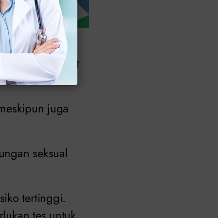
a masuk ke kulit
n.
, meskipun juga
ungan seksual
iko tertinggi.
rlukan tes untuk