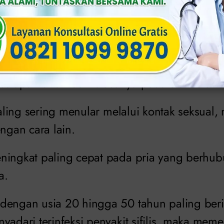
ojakarta.com
ma Pallidum
dapat menyebabkan infeksi ketik
selaput lendir dan biasanya pada alat kelami
 paling sering menular melalui kontak seksual
engan cara lain.
ningkat paling cepat pada pria yang berhub
a.
dengan usia 20 hingga 50 tahun paling beris
yadari terinfeksi penyakit sifilis, maka meme