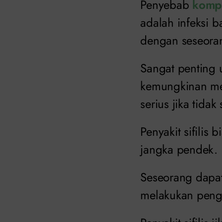
Penyebab
kompl
adalah infeksi b
dengan seseoran
Sangat penting 
kemungkinan men
serius jika tidak
Penyakit sifili
jangka pendek.
Seseorang dapat 
melakukan peng