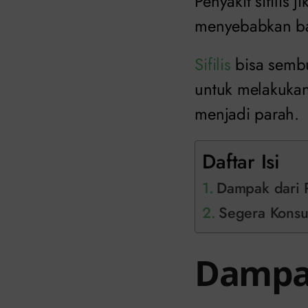
Penyakit sifilis
menyebabkan ban
Sifilis
bisa sembu
untuk melakuka
menjadi parah.
Daftar Isi
Dampak dari Pe
Segera Konsul
Dampak 