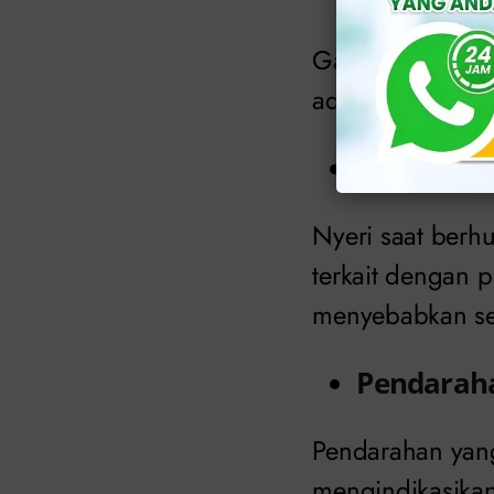
Gatal pada vagi
ada juga penyeba
Seks yan
Nyeri saat berh
terkait dengan 
menyebabkan sek
Pendarah
Pendarahan yang
mengindikasikan