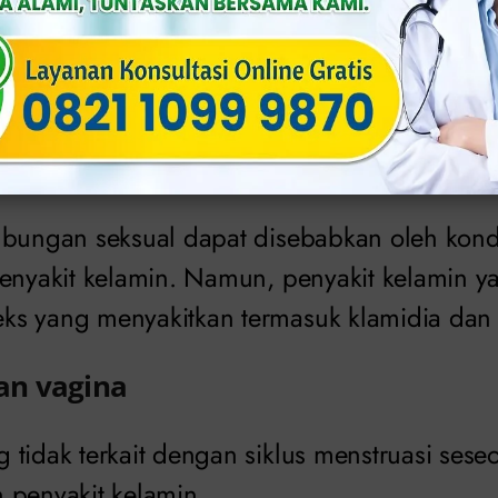
na dapat mengindikasikan herpes atau kutu 
b gatal yang tidak terkait penyakit kelamin 
g menyakitkan
ubungan seksual dapat disebabkan oleh kondi
penyakit kelamin. Namun, penyakit kelamin y
s yang menyakitkan termasuk klamidia dan 
an vagina
 tidak terkait dengan siklus menstruasi sese
 penyakit kelamin.