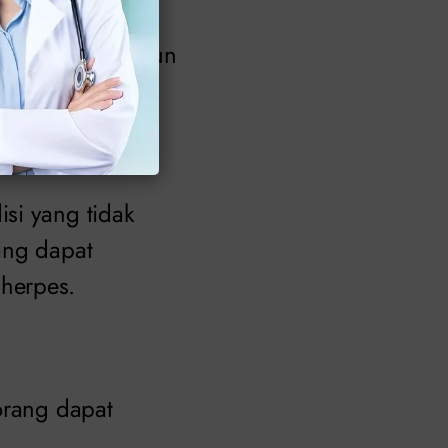
kelamin, meskipun
lainnya.
si yang tidak
ang dapat
herpes.
orang dapat