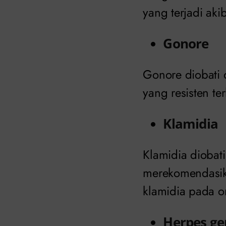
yang terjadi akib
Gonore
Gonore diobati 
yang resisten te
Klamidia
Klamidia diobat
merekomendasik
klamidia pada o
Herpes ge