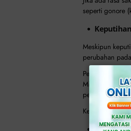
Jika ada rasa sa
seperti gonore (
Keputihan
Meskipun keputi
perubahan pada
Perubahan yang 
Misalnya, keput
penyakit kelamin
Keputihan yang 
Gatal pad