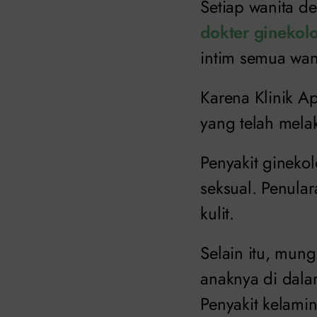
Setiap wanita d
dokter ginekol
intim semua wan
Karena Klinik A
yang telah mela
Penyakit ginekol
seksual. Penular
kulit.
Selain itu, mun
anaknya di dala
Penyakit kelami