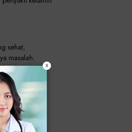
n penyakit kelamin
g sehat,
ya masalah.
X
ah keputihan.
abkan oleh
akit kelamin.