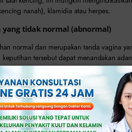
kit saat kencing, ini mungkin mengindikasika
kencing nanah), klamidia atau herpes.
 yang tidak normal (abnormal)
han normal dan merupakan tanda vagina yan
 keputihan tersebut dapat menandakan adan
harus terlihat termasuk warna, bau dan juml
ihan berwarna hijau atau kuning dapat diseb
 seperti gonore atau klamidia.
berlebihan juga dapat mengindikasikan peny
a vagina