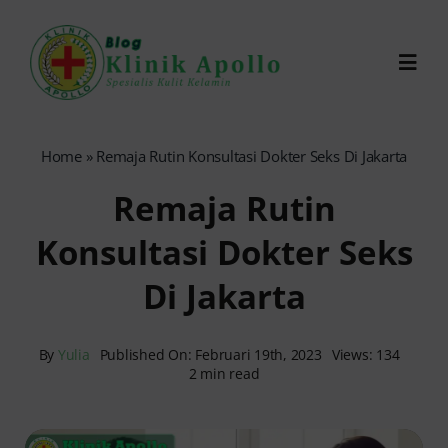
Skip
to
Toggl
content
Navig
Chat Dokter
Home
»
Remaja Rutin Konsultasi Dokter Seks Di Jakarta
Remaja Rutin
0821-1099-9870
Konsultasi Dokter Seks
Reservasi Online
Di Jakarta
Search
for:
By
Yulia
Published On: Februari 19th, 2023
Views: 134
2 min read