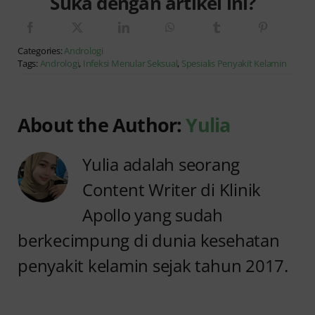
Suka dengan artikel ini?
Categories:
Andrologi
Tags:
Andrologi
,
Infeksi Menular Seksual
,
Spesialis Penyakit Kelamin
About the Author:
Yulia
Yulia adalah seorang
Content Writer di Klinik
Apollo yang sudah
berkecimpung di dunia kesehatan
penyakit kelamin sejak tahun 2017.
Jangan
Sunat
Abai
Dewasa