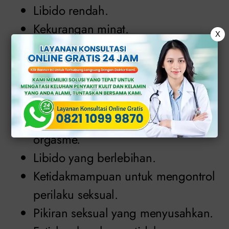
Libido rendah.
Kekurangan minat.
X
Ejakulasi dini (ED).
Percaya diri rendah.
Kurangnya respons terhadap
rangsangan seksual.
Ketidakmampuan untuk mencapai
orgasme.
Libido yang berlebihan.
Ketidakmampuan untuk mengontrol
perilaku seksual.
Pikiran seksual yang menyusahkan.