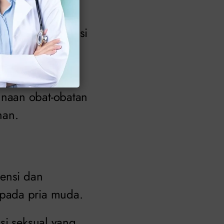
erlebihan,
ebabkan ejakulasi
ganggu aliran
unaan obat-obatan
han.
tensi dan
 pada pria muda.
si seksual yang