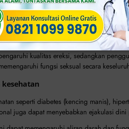
aan buruk seperti konsumsi alkohol secara b
ggunaan obat-obatan terlarang dapat meny
muda.
ol yang berlebihan dan merokok dapat meng
ngaruhi kualitas ereksi, sedangkan pengg
 memengaruhi fungsi seksual secara keseluru
 kesehatan
tan seperti diabetes (kencing manis), hiper
al juga dapat menyebabkan ejakulasi dini
 ini dapat memengaruhi aliran darah dan fung