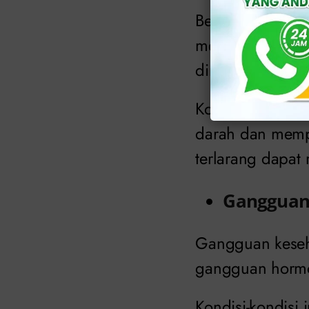
Beberapa kebias
merokok dan pen
dini pada pria 
Konsumsi alkoh
darah dan mempe
terlarang dapat
Gangguan
Gangguan keseha
gangguan hormon
Kondisi-kondisi