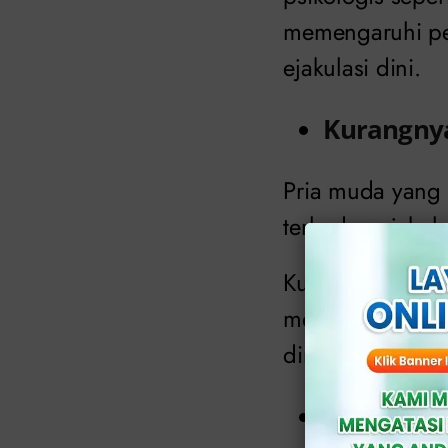
memengaruhi pe
ejakulasi dini.
Kurangny
Pria muda yang 
terhadap ejakula
Kurangnya penga
menyebabkan ke
dini.
Kebiasaan