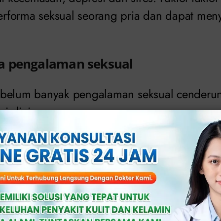
rforma seksual seorang pria dan dapat me
a pengalaman seksual
belum banyak pengalaman seksual cenderun
si dini.
laman dan rasa percaya diri dalam urusan s
cemasan dan ketidaknyamanan yang menyeb
 buruk