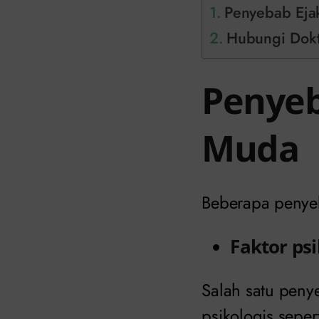
Penyebab Ejak
Hubungi Dokte
Penyeb
Muda
Beberapa peny
Faktor psi
Salah satu peny
psikologis seper