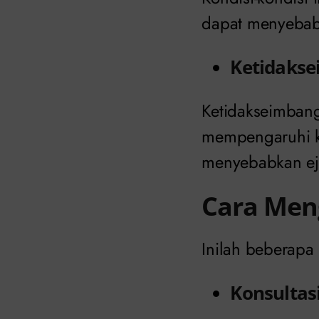
dapat menyebabk
Ketidaks
Ketidakseimbang
mempengaruhi k
menyebabkan eja
Cara Meng
Inilah beberapa 
Konsultas