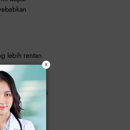
nyebabkan
g lebih rentan
X
eksual dapat
abkan ejakulasi