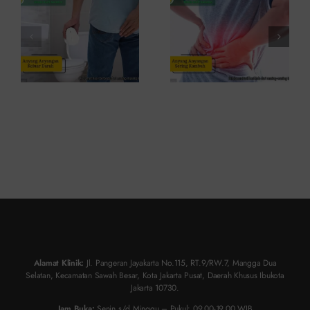
dan Kapan
dan Cara
ke Dokter
Atasinya
Alamat Klinik:
Jl. Pangeran Jayakarta No.115, RT.9/RW.7, Mangga Dua
Selatan, Kecamatan Sawah Besar, Kota Jakarta Pusat, Daerah Khusus Ibukota
Jakarta 10730.
Jam Buka:
Senin s/d Minggu – Pukul: 09.00-19.00 WIB