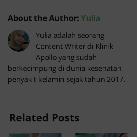
About the Author:
Yulia
Yulia adalah seorang
Content Writer di Klinik
Apollo yang sudah
berkecimpung di dunia kesehatan
penyakit kelamin sejak tahun 2017.
Anyang
Penyebab
anyangan
Anyang
Keluar
anyangan
Related Posts
Darah:
Sering
Penyebab
Kambuh