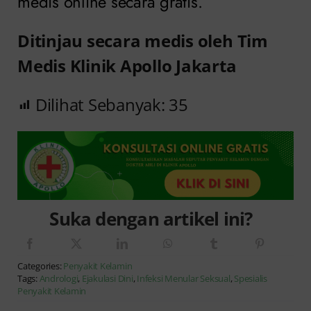
medis online secara gratis.
Ditinjau secara medis oleh Tim
Medis Klinik Apollo Jakarta
Dilihat Sebanyak:
35
Suka dengan artikel ini?
Categories:
Penyakit Kelamin
Tags:
Andrologi
,
Ejakulasi Dini
,
Infeksi Menular Seksual
,
Spesialis
Penyakit Kelamin