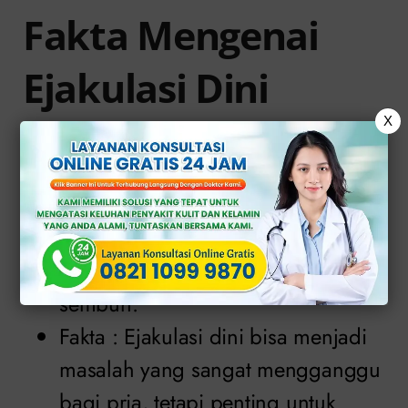
Fakta Mengenai
Ejakulasi Dini
X
Berikut ini mitos dan fakta mengenai
ejakulasi dini
yang perlu Anda ketahui:
Mitos : Ejakulasi dini adalah
masalah fisik yang tidak dapat
sembuh.
Fakta : Ejakulasi dini bisa menjadi
masalah yang sangat mengganggu
bagi pria, tetapi penting untuk