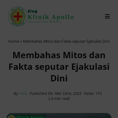
Skip
to
Toggl
content
Navig
Chat Dokter
Home
»
Membahas Mitos dan Fakta seputar Ejakulasi Dini
Membahas Mitos dan
0821-1099-9870
Fakta seputar Ejakulasi
Reservasi Online
Dini
Search
for:
By
Yulia
Published On: Mei 22nd, 2023
Views: 110
2.4 min read