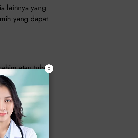
ia lainnya yang
emih yang dapat
rahim atau tuba
X
menjadi tanda
<<