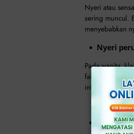
Nyeri atau sensa
sering muncul. 
menyebabkan nye
Nyeri per
Pada wanita, kl
falopi dan meny
infeksi yang ser
Perdaraha