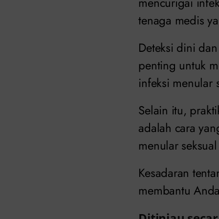
mencurigai infek
tenaga medis yan
Deteksi dini da
penting untuk me
infeksi menular 
Selain itu, pra
adalah cara yang
menular seksual 
Kesadaran tentan
membantu Anda 
Ditinjau secar