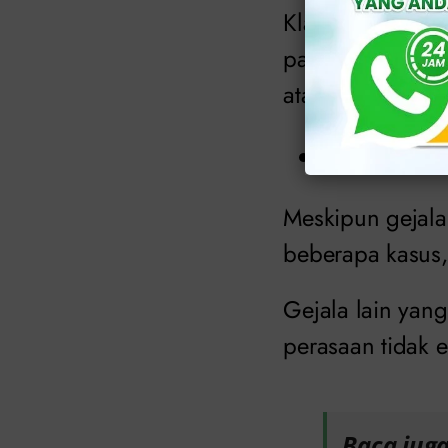
Klamidia dapat 
pada wanita. Ji
atau setelah ber
Gejala pa
Meskipun gejala
beberapa kasus,
Gejala lain yan
perasaan tidak 
Baca juga