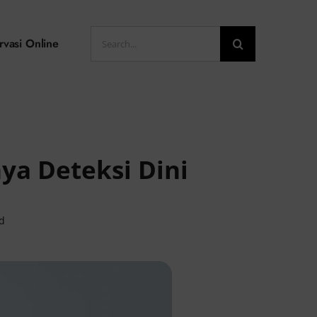
Search
rvasi Online
for:
ya Deteksi Dini
ad