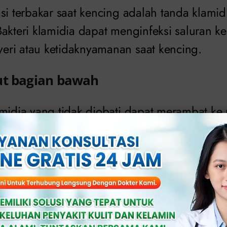
si terbakar saat kencing adalah tanda klamid
Bakteri klamidia dapat menginfeksi saluran k
ri atau ketidaknyamanan saat kencing.
ut bagian bawah
amidia yang tidak diobati dapat merambat ke 
ebabkan nyeri perut bagian bawah. Ini bisa 
ius dan perlu segera diatasi.
>>
KONSULTASI ONLINE GRATIS DI SINI
n abnormal (tidak normal)