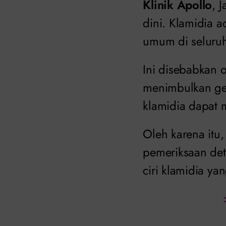
Klinik Apollo
, 
dini. Klamidia a
umum di seluruh
Ini disebabkan o
menimbulkan gej
klamidia dapat 
Oleh karena itu,
pemeriksaan dete
ciri klamidia y