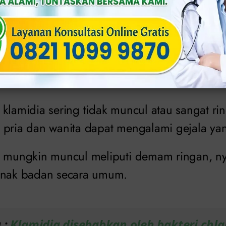
menyebabkan perdarahan yang tidak terkait 
ka Anda mengalami pendarahan di antara per
hubungan seksual, ini bisa menjadi tanda inf
da pria dan wanita
 klamidia sering tidak muncul atau sangat ri
 pria dan wanita dapat mengalami gejala yan
g mungkin muncul meliputi demam ringan, ny
enak badan secara umum.
 :
Klamidia disebabkan oleh bakteri chl