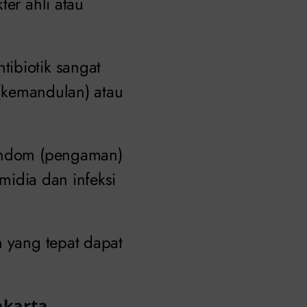
ter ahli atau
ibiotik sangat
 (kemandulan) atau
kondom (pengaman)
amidia dan infeksi
n yang tepat dapat
akarta