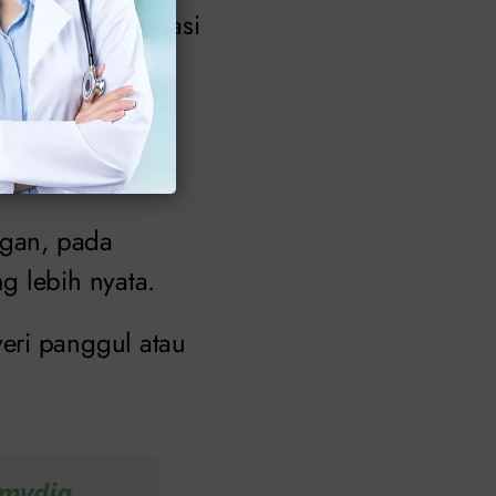
dengan menstruasi
iode menstruasi
eksi klamidia.
ngan, pada
g lebih nyata.
eri panggul atau
amydia