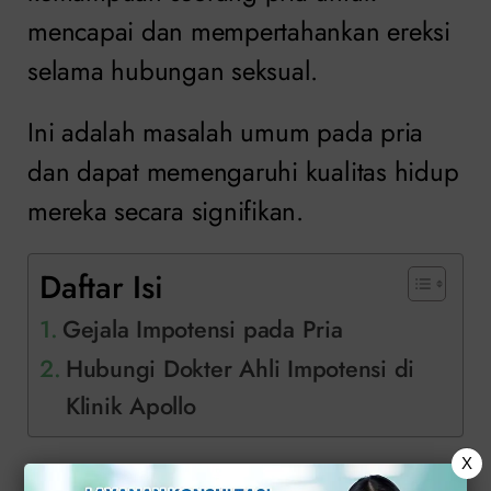
mencapai dan mempertahankan ereksi
selama hubungan seksual.
Ini adalah masalah umum pada pria
dan dapat memengaruhi kualitas hidup
mereka secara signifikan.
Daftar Isi
Gejala Impotensi pada Pria
Hubungi Dokter Ahli Impotensi di
Klinik Apollo
X