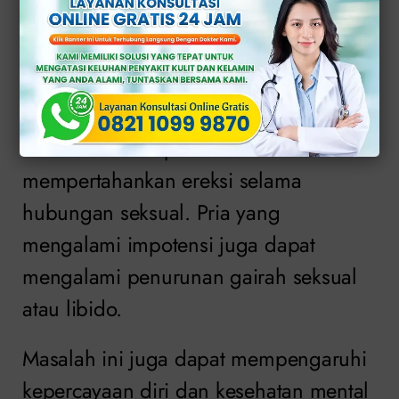
Gejala Impotensi
pada Pria
Gejala
impotensi
pada pria meliputi
kesulitan mencapai atau
mempertahankan ereksi selama
hubungan seksual. Pria yang
mengalami impotensi juga dapat
mengalami penurunan gairah seksual
atau libido.
Masalah ini juga dapat mempengaruhi
kepercayaan diri dan kesehatan mental