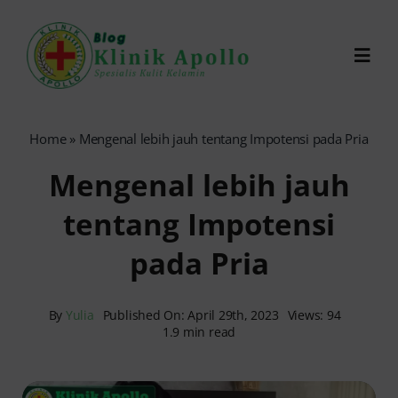
Skip
to
Toggl
content
Navig
Chat Dokter
Home
»
Mengenal lebih jauh tentang Impotensi pada Pria
Mengenal lebih jauh
0821-1099-9870
tentang Impotensi
Reservasi Online
pada Pria
Search
for:
By
Yulia
Published On: April 29th, 2023
Views: 94
1.9 min read