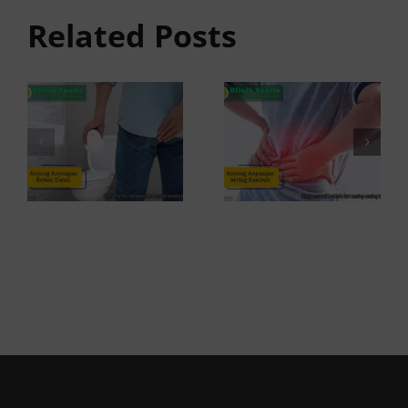
Keluar
anyangan
Related Posts
Darah:
Sering
Penyebab
Kambuh
dan Kapan
dan Cara
ke Dokter
Atasinya