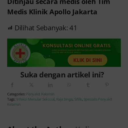
Ditinjau secara medis oleh Tim
Medis Klinik Apollo Jakarta
Dilihat Sebanyak:
41
Suka dengan artikel ini?
Categories:
Penyakit Kelamin
Tags:
Infeksi Menular Seksual
,
Raja Singa
,
Sifilis
,
Spesialis Penyakit
Kelamin