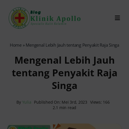
Skip
to
Toggl
content
Navig
Chat Dokter
Home
»
Mengenal Lebih Jauh tentang Penyakit Raja Singa
Mengenal Lebih Jauh
0821-1099-9870
tentang Penyakit Raja
Reservasi Online
Singa
Search
for:
By
Yulia
Published On: Mei 3rd, 2023
Views: 166
2.1 min read