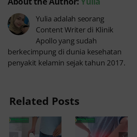
About the Author:
Yulia
Yulia adalah seorang
Content Writer di Klinik
Apollo yang sudah
berkecimpung di dunia kesehatan
penyakit kelamin sejak tahun 2017.
Anyang
Penyebab
anyangan
Anyang
Keluar
anyangan
Related Posts
Darah:
Sering
Penyebab
Kambuh
dan Kapan
dan Cara
ke Dokter
Atasinya