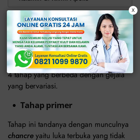
X
Tahap-Tahap
Penyakit Raja Singa
Penyakit raja singa atau
sifilis
memiliki
4 tahap yang berbeda dengan gejala
yang bervariasi.
Tahap primer
Tahap ini tandanya dengan munculnya
chancre
yaitu luka terbuka yang tidak