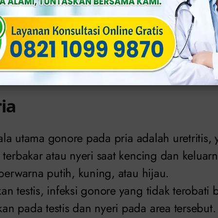
h ciri umum seseorang terinfeksi gonore (Sum
arta.com
)
ria
ejala utama gonore pada pria adalah uretritis
terbakar atau nyeri saat kencing dan keluarn
berwarna putih, kuning, atau hijau.
n testis, infeksi gonore yang tidak terobat
n pada testis dan nyeri pada area tersebut.