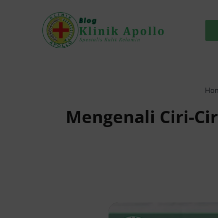
Skip
to
content
Ho
Mengenali Ciri-Ci