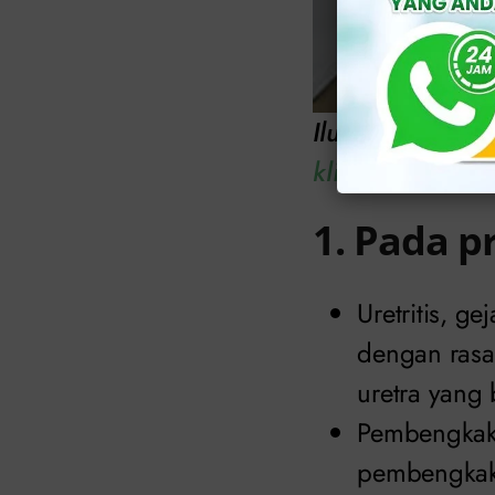
Ilustrasi: Inila
klinikapollojak
1. Pada p
Uretritis, g
dengan rasa 
uretra yang 
Pembengkaka
pembengkaka