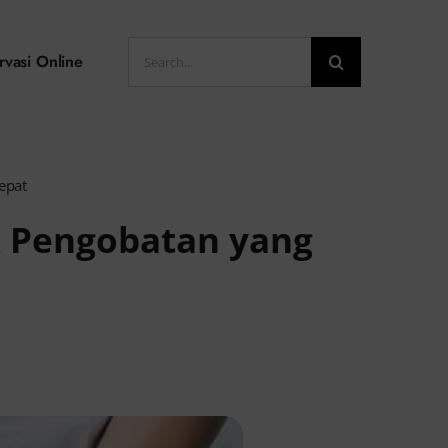
Search
rvasi Online
for:
epat
uk Pengobatan yang