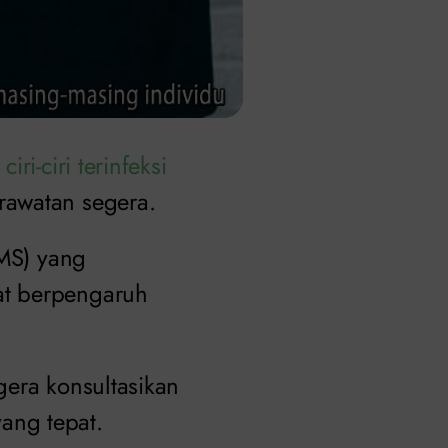
u
ciri-ciri terinfeksi
rawatan segera.
IMS) yang
t berpengaruh
gera konsultasikan
ang tepat.