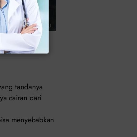
ber:
, yang tandanya
ya cairan dari
i bisa menyebabkan