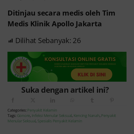
Ditinjau secara medis oleh Tim
Medis Klinik Apollo Jakarta
Dilihat Sebanyak:
26
Suka dengan artikel ini?
Categories:
Penyakit Kelamin
Tags:
Gonore
,
Infeksi Menular Seksual
,
Kencing Nanah
,
Penyakit
Menular Seksual
,
Spesialis Penyakit Kelamin