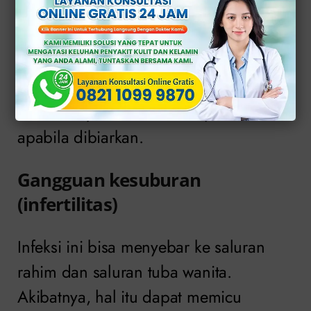
Penyakit menular seksual tidak boleh
dianggap enteng oleh siapa pun
termasuk
kencing nanah
karena dapat
mendatangkan komplikasi yang dapat
membahayakan kesehatan penderita
apabila dibiarkan.
Gangguan kesuburan
(infertilitas)
Infeksi ini bisa menyebar ke saluran
rahim dan saluran tuba wanita.
Akibatnya, hal itu dapat memicu