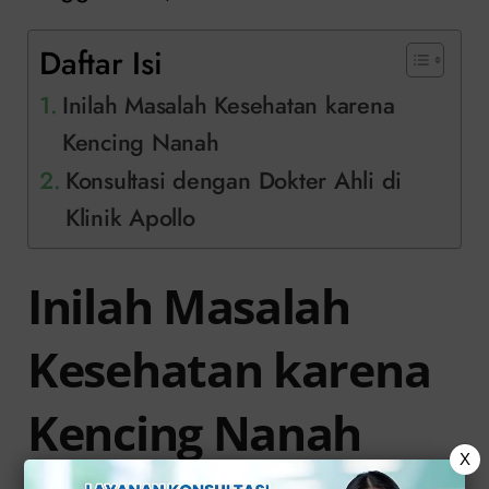
Daftar Isi
Inilah Masalah Kesehatan karena
Kencing Nanah
Konsultasi dengan Dokter Ahli di
Klinik Apollo
Inilah Masalah
Kesehatan karena
Kencing Nanah
X