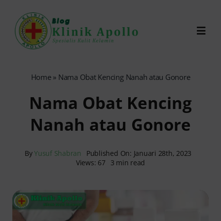
Skip
to
Toggl
content
Navig
Chat Dokter
Home
»
Nama Obat Kencing Nanah atau Gonore
Nama Obat Kencing
0821-1099-9870
Nanah atau Gonore
Reservasi Online
By
Yusuf Shabran
Published On: Januari 28th, 2023
Views: 67
3 min read
Search
for: