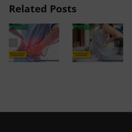
anyangan
Sembuh?
Related Posts
Sering
Ini
Kambuh
Penyebab
dan Cara
dan
Atasinya
Solusinya