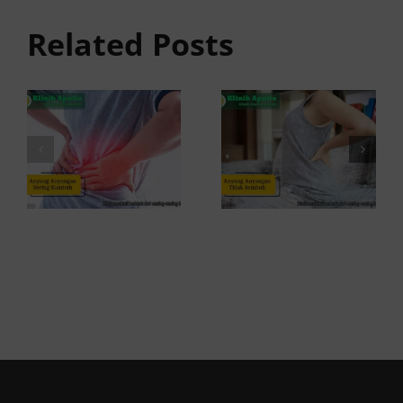
Tidak
anyangan
Sembuh?
Related Posts
Sering
Ini
Kambuh
Penyebab
dan Cara
dan
Atasinya
Solusinya