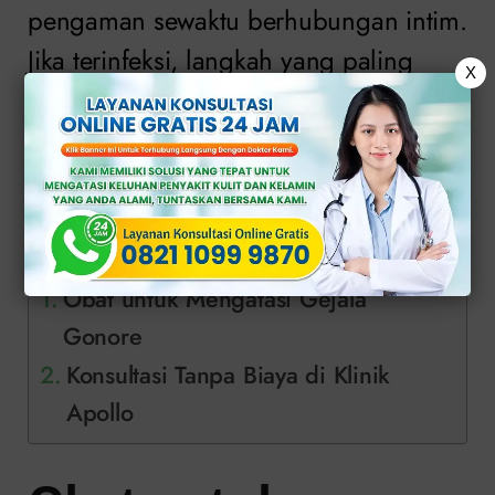
pengaman sewaktu berhubungan intim.
Jika terinfeksi, langkah yang paling
X
tepat adalah pengobatan. Berikut
pembahasan mengenai obat gonore
pada wanita yang sesuai resep dokter.
Daftar Isi
Obat untuk Mengatasi Gejala
Gonore
Konsultasi Tanpa Biaya di Klinik
Apollo