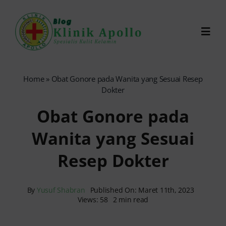
Skip
to
Toggl
content
Navig
Chat Dokter
Home
»
Obat Gonore pada Wanita yang Sesuai Resep
Dokter
0821-1099-9870
Obat Gonore pada
Wanita yang Sesuai
Reservasi Online
Resep Dokter
Search
for:
By
Yusuf Shabran
Published On: Maret 11th, 2023
Views: 58
2 min read