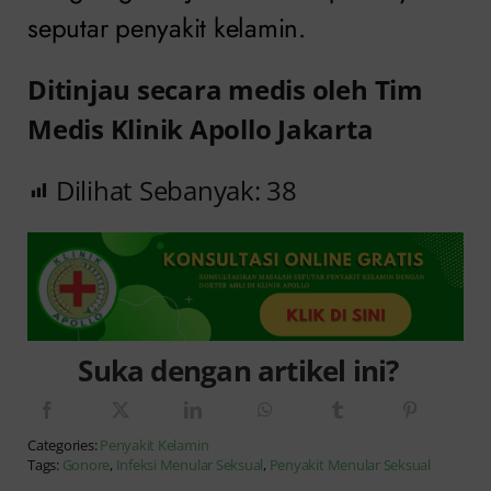
seputar penyakit kelamin.
Ditinjau secara medis oleh Tim
Medis Klinik Apollo Jakarta
Dilihat Sebanyak:
38
Suka dengan artikel ini?
Categories:
Penyakit Kelamin
Tags:
Gonore
,
Infeksi Menular Seksual
,
Penyakit Menular Seksual